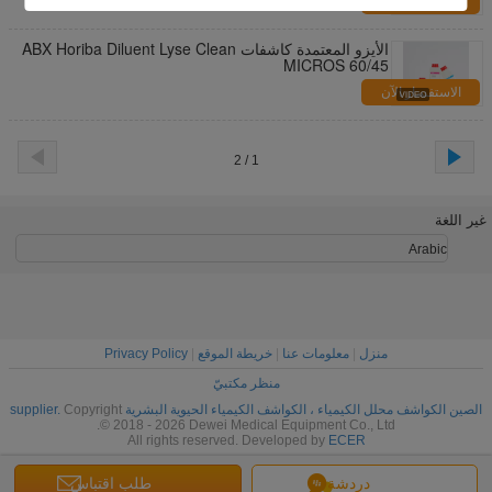
الاستفسار الآن
الأيزو المعتمدة كاشفات ABX Horiba Diluent Lyse Clean
MICROS 60/45
الاستفسار الآن
1 / 2
غير اللغة
Arabic
منزل
|
معلومات عنا
|
خريطة الموقع
|
Privacy Policy
منظر مكتبيّ
الصين الكواشف محلل الكيمياء ، الكواشف الكيمياء الحيوية البشرية supplier.
Copyright
© 2018 - 2026 Dewei Medical Equipment Co., Ltd.
All rights reserved. Developed by
ECER
دردشة
طلب اقتباس