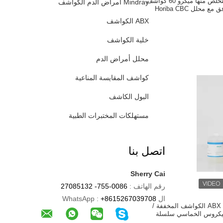
كواشف ABX يمكن التخلص منها ميكرو 60 كواشف
Mindray أمراض الدم الكواشف
ABX الكواشف
خلية الكواشف
محلل أمراض الدم
كواشف المقايسة المناعية
البول الكاشف
مستهلكات المختبرات الطبية
اتصل بنا
Sherry Cai
رقم الهاتف :
0086-755- 27085132
ال WhatsApp :
+8615267039708
عد خلايا الدم هوريبا ABX الكواشف المخففة /
ميكروس الخماسي سلسلة
اض الدم