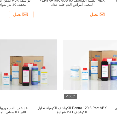
H
ABX الطبية الكواشف PENTRA MICROS 60
لمحلل أمراض الدم خلية عداد
مخفف 20 لتر متوافق مع محلل Horiba CBC
اتصل
اتصل
على
Pentra 120 5 Part ABX الكواشف الكيمياء تحليل
الكواشف ISO شهادة
الليز / الشطف ال
أمر