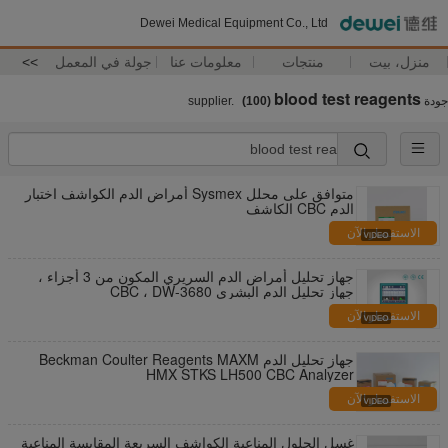
Dewei Medical Equipment Co., Ltd
منزل، بيت
منتجات
معلومات عنا
جولة في المعمل
>>
blood test reagents
جودة
supplier.
(100)
متوافق على محلل Sysmex أمراض الدم الكواشف اختبار
الدم CBC الكاشف
الاستفسار الآن
جهاز تحليل أمراض الدم السريري المكون من 3 أجزاء ،
جهاز تحليل الدم البشري CBC ، DW-3680
الاستفسار الآن
جهاز تحليل الدم Beckman Coulter Reagents MAXM
HMX STKS LH500 CBC Analyzer
الاستفسار الآن
غسل الحلول المناعية الكواشف السريعة المقايسة المناعية