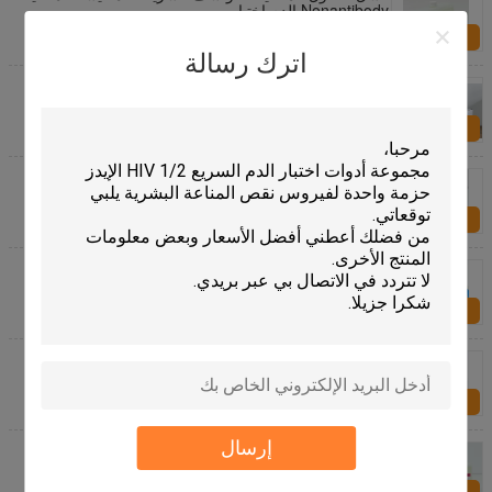
Nonantibody الدم اختبار
الاستفسار الآن
اترك رسالة
متوافق مع الخرز المغناطيسي لاستخراج الحمض النووي
عدة RNA كيت على نماذج Polular Bioer Zybio
Thermofisher
الاستفسار الآن
بيور الطبية البحتة الكواشف المناعية الكواشف لبيكمان
الوصول DXL600 DXL800
الاستفسار الآن
XE-5000 XE-2100 Sysmex أمراض الدم محللات
الكواشف لآلة اختبار الدم
الاستفسار الآن
منظف ​​الكيمياء السريرية DIRUI CS محللات الكيمياء
الحيوية محلول الغسيل
الاستفسار الآن
إرسال
كواشف تنظيف المختبر المناعي الاحترافي لـ Abbott
AXSYM I1000 Ci62002