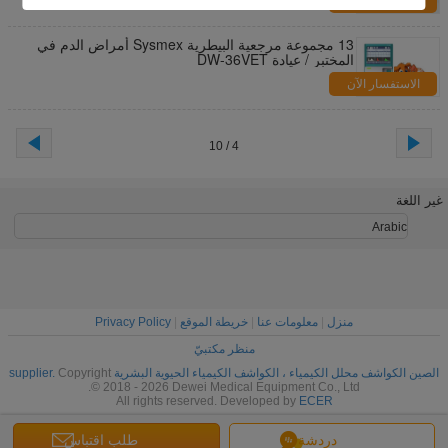
الاستفسار الآن
13 مجموعة مرجعية البيطرية Sysmex أمراض الدم في
المختبر / عيادة DW-36VET
الاستفسار الآن
4 / 10
غير اللغة
Arabic
منزل
|
معلومات عنا
|
خريطة الموقع
|
Privacy Policy
منظر مكتبيّ
الصين الكواشف محلل الكيمياء ، الكواشف الكيمياء الحيوية البشرية supplier.
Copyright
© 2018 - 2026 Dewei Medical Equipment Co., Ltd.
All rights reserved. Developed by
ECER
دردشة
طلب اقتباس