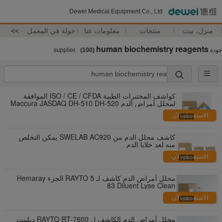
Dewei Medical Equipment Co., Ltd
منزل، بيت
منتجات
معلومات عنا
جولة في المعمل
>>
human biochemistry reagents
جودة
supplier.
(100)
كواشف المختبرات الطبية ISO / CE / CFDA الموافقة
لمحلل أمراض الدم Maccura JASDAQ DH-510 DH-520
DH-560
الاستفسار الآن
كاشف محلل الدم من SWELAB AC920 يمكن التخلص
منه لعد خلايا الدم
الاستفسار الآن
محلل أمراض الدم كاشف لـ RAYTO 5 الجزء Hemaray
83 Diluent Lyse Clean
الاستفسار الآن
محلل أمراض الدم الكاشف ل RAYTO RT-7600 ديلينت