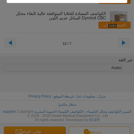
الاستفسار الآن
الكواشف المضادة للخلايا المتوافقة عالية النقاء محلل
Dymind CBC السائل عديم اللون
الاستفسار الآن
7 / 10
غير اللغة
Arabic
منزل
|
معلومات عنا
|
خريطة الموقع
|
Privacy Policy
منظر مكتبيّ
الصين الكواشف محلل الكيمياء ، الكواشف الكيمياء الحيوية البشرية supplier.
Copyright
© 2018 - 2026 Dewei Medical Equipment Co., Ltd.
All rights reserved. Developed by
ECER
دردشة
طلب اقتباس