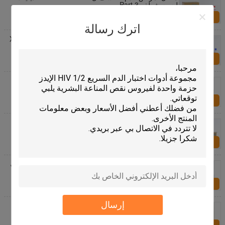
ليسيه شطف 3 Part
الاستفسار الآن
اترك رسالة
كاشف محلل الدم المخفف ليس لبيرلونج XF A6100 6000
5000
الاستفسار الآن
الكواشف المعملية على عداد الخلايا Maccura JASDAQ
DH-510 DH-520 DH-560 24 شهرًا من الصلاحية
الاستفسار الآن
أبوت روبي CD3200 اختبار الدم الكواشف الدم الكاشف
24 شهرا الضمان
الاستفسار الآن
كواشف مضادة للخلايا لماكورا JASDAQ DH-510 DH-520
محلل أمراض الدم Diluent Lyse Rinse Dye
الاستفسار الآن
إرسال
خلية الكواشف تشخيص الخلايا لمدة 3 جزء محلل أمراض
الدم BIOTECH HL2400