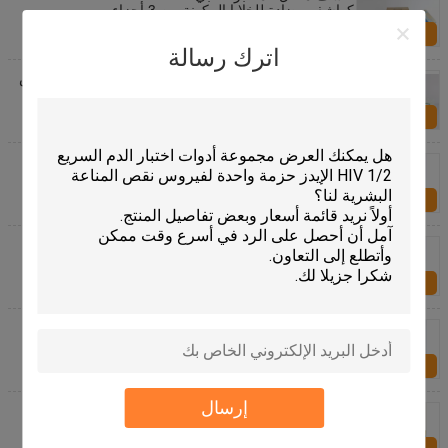
كواشف مضادة للخلايا المكونة من 3 أجزاء
الاستفسار الآن
اترك رسالة
XN سلسلة مختبر الكواشف الطبية مختبر Sysmex أمراض
الدم مع نظام الباركود رقاقة مغلقة
الاستفسار الآن
عينة الدم محلل طبي درجة حرارة غرفة الكاشف لـ XS-
1000i XS-800i Diluent Lyse
الاستفسار الآن
تنقية خلية مكافحة مختبر الكواشف الطبية درجة حرارة
الغرفة ل XS-1000i Diluent ليز
الاستفسار الآن
3 جزء البشري Humacount المختبرات الطبية الكواشف
لمحلل أمراض الدم
الاستفسار الآن
إرسال
مستجيبات Sysmex للدماء المستخدمة لمرة واحدة في
التشخيص الزجاجي XE-5000 XE-2100