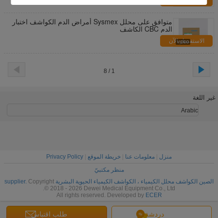
الاستفسار الآن
متوافق على محلل Sysmex أمراض الدم الكواشف اختبار
الدم CBC الكاشف
الاستفسار الآن
1 / 8
غير اللغة
Arabic
منزل
|
معلومات عنا
|
خريطة الموقع
|
Privacy Policy
منظر مكتبيّ
الصين الكواشف محلل الكيمياء ، الكواشف الكيمياء الحيوية البشرية supplier.
Copyright
© 2018 - 2026 Dewei Medical Equipment Co., Ltd.
All rights reserved. Developed by
ECER
دردشة
طلب اقتباس