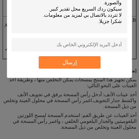
معطل
وتنشيط
1 مسحة بمقدار 8
سم نقطة تكسير
DW-80005-AB
الكاشف: 3 مل
10 مل
خيط نايلون +
شريط فرشاة ABS
النوع:
(φ16x96mm)
معطل
وتنشيط
1 مسحة بمقدار 3
سم نقطة تكسير
+ 1 ممسحة بمقدار
8 سم نقطة كسر
إرسال
[متطلبات عينة المسح المتوسط]
يمكن تجهيز هذا المنتج بمسحات يمكن التخلص منها ، وطريقة أخذ
العينات على النحو التالي:
أخذ عينات الأنف: أدخل رأس المسحة برفق في تجويف الأنف
واكشط جدار التجويف.اغمر رأس المسحة في محلول العينة وتخلص
من ذيل المسحة.
أخذ العينات عن طريق الفم: استخدم المسحة لمسح اللوزتين
البلعوميتين والجدار البلعومي الخلفي ، واغمر رأس المسحة في
محلول العينة وتخلص من ذيل المسحة.