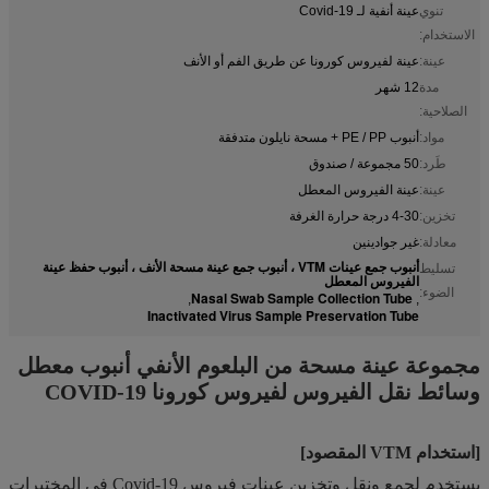
تنوي
عينة أنفية لـ Covid-19
الاستخدام:
عينة:
عينة لفيروس كورونا عن طريق الفم أو الأنف
مدة
12 شهر
الصلاحية:
مواد:
أنبوب PE / PP + مسحة نايلون متدفقة
طَرد:
50 مجموعة / صندوق
عينة:
عينة الفيروس المعطل
تخزين:
4-30 درجة حرارة الغرفة
معادلة:
غير جوادينين
أنبوب جمع عينات VTM ، أنبوب جمع عينة مسحة الأنف ، أنبوب حفظ عينة
تسليط
الفيروس المعطل
الضوء:
Nasal Swab Sample Collection Tube
,
,
Inactivated Virus Sample Preservation Tube
مجموعة عينة مسحة من البلعوم الأنفي أنبوب معطل
وسائط نقل الفيروس لفيروس كورونا COVID-19
[استخدام VTM المقصود]
يستخدم لجمع ونقل وتخزين عينات فيروس Covid-19 في المختبرات