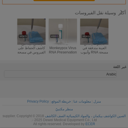
وسيلة نقل الفيروسات
أكثر
Covid
مجموعة إطلاق
PP PE
إطلاق عينة من
VTM 
Corona
العينة متدفقة في
Monkeypox Virus
كاشف الحفاظ على
عينات ا
أدوات جمع
مسحة RNA وأنبوب
RNA Preservation
الفيروس في مسحة
المعطل 
ختبار تفاعل
الاستخراج مباشرة
Kit متوسط ​​النقل
الأنف المتدفقة في 5
مع مسحة
ليميراز
على تضخيم PCR
الفيروسي لكشف
ثوان دون استخراج
منشار
تسلسل
PCR
PCR المباشر
غير اللغة
Arabic
منزل
|
معلومات عنا
|
خريطة الموقع
|
Privacy Policy
منظر مكتبيّ
الصين الكواشف بيكمان ، والمواد الكيميائية الصف الكاشف
supplier. Copyright © 2018
- 2025 Dewei Medical Equipment Co., Ltd.
All rights reserved. Developed by
ECER