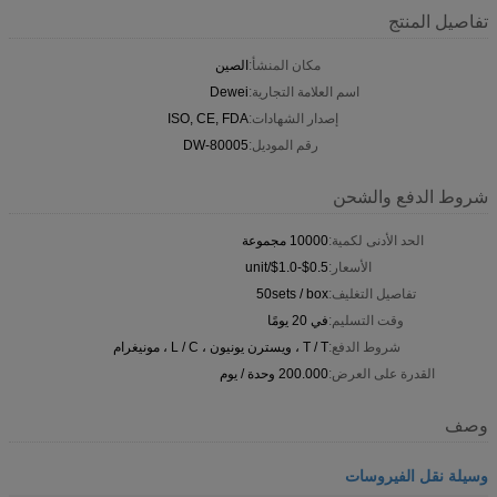
تفاصيل المنتج
مكان المنشأ:
الصين
اسم العلامة التجارية:
Dewei
إصدار الشهادات:
ISO, CE, FDA
رقم الموديل:
DW-80005
شروط الدفع والشحن
الحد الأدنى لكمية:
10000 مجموعة
الأسعار:
$0.5-$1.0/unit
تفاصيل التغليف:
50sets / box
وقت التسليم:
في 20 يومًا
شروط الدفع:
T / T ، ويسترن يونيون ، L / C ، مونيغرام
القدرة على العرض:
200.000 وحدة / يوم
وصف
وسيلة نقل الفيروسات