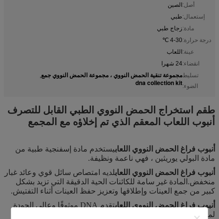
أصل:
الصين
إستعمال:
طبي
مادة:
زجاج طبي
درجة حرارة:
4-30 ℃
عينة:
اللعاب
انقضاء:
24 شهرا
مجموعة تنقية الحمض النووي ، مجموعة الحمض النووي جمع
تسليط
,
dna collection kit
الضوء:
طقم استخراج الحمض النووي الطبي القابل للتصرف
أنبوب اللعاب المعقم الذي تم إخلاؤه مع المجمع
أنبوب فراغ الحمض النووي اللعاب
يستخدم مادة إسفنجية طبية من
مادة البولي يوريثين ، فهي ناعمة ونظيفة.
أنبوب فراغ الحمض النووي اللعاب
لديه امتصاص سائل قوي وعائد غبار
منخفض.المادة غير سامة للكائنات الحية الدقيقة التي تزيد بشكل
كبير من جمع العينات وإطلاقها وتعزيز حفظ العينات أثناء التفتيش.
أنبوب فراغ الحمض النووي اللعاب
تقدم DNA موثوقًا وعالي الجودة
لمجموعة متنوعة من اختبارات الحمض النووي وتجارب التحليل ،