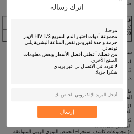
مثل تحليل qPCR و NGS و SNP.
اترك رسالة
قطة.لا.
وصف المنتج
طَرد
DWB0007
أنبوب فراغ DNA اللعاب (مع جامع)
10 مل × 6
DWB0008
أنبوب تفريغ الحمض النووي للعاب
10 مل × 100
(مع جامع)
سمات:
1. تنقية DNA: A260 / A280> 1.7 ، طول DNA> = 23KB
2. التعبئة والتغليف البلاستيكية التعقيم القياسية الدولية.
3. حزمة مختومة مستقلة وعملية سهلة.
ما عدا أنبوب حفظ اللعاب ، ما الذي يمكن أن تقدمه الشركة
المصنعة أيضًا؟
1) وسيلة نقل الفيروسات (التسليم والتخزين تحت درجة حرارة
إرسال
الغرفة)
2) مجموعة إصدار العينات (تجميع العينات في 5 ثوانٍ ، الاستخدام
المباشر على PCR)
3) مجموعات كاشف استخراج الحمض النووي الريبي المتوافقة