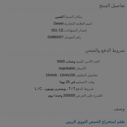
تفاصيل المنتج
مكان المنشأ:
الصين
اسم العلامة التجارية:
Dewei
إصدار الشهادات:
ISO, CE
رقم الموديل:
DWB0007
شروط الدفع والشحن
الحد الأدنى لكمية:
وحدات 5000
الأسعار:
negotiable
تفاصيل التغليف:
10mlx6 ، 10mlx100
وقت التسليم:
في 20 يوما
شروط الدفع:
T / T ، ويسترن يونيون ، L / C
القدرة على العرض:
200000 وحدة / يوم
وصف
طقم استخراج الحمض النووي الريبي