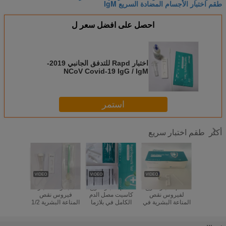
طقم اختبار الأجسام المضادة السريع IgM
احصل على افضل سعر ل
اختبار Rapd للتدفق الجانبي 2019-
NCoV Covid-19 IgG / IgM
Antibody 15 min اختبار POCT
استمر
طقم اختبار سريع
أكثر
ة أدوات
طقم اختبار سريع
طقم اختبار سريع
مجموعة اختبار
طقم كاسي
لدم السريع
لفيروس نقص
كاسيت مصل الدم
فيروس نقص
سريع ل
HIV 1/ الإيدز حزمة
المناعة البشرية في
الكامل في بلازما
المناعة البشرية 1/2
فيروس نقص
الدم 1/2 ومرض
حمى الضنك NS1
السريع للإيدز
P / BZO /
ة البشرية
الزهري تي بي
اختبار التدفق
بالقرب من سائل
T / ETG /
السريع
الجانبي لبطاقة
الفم اللثوي لفيروس
 / KET /