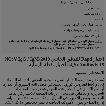
عينة:
الدم الكامل / المصل / البلازما
أصل:
الصين
وقت
15 دقيقة
النتيجة:
طريقة:
اختبار انحدار التدفق الجانبي
ميزة:
عملية سريعة بخطوة واحدة
طَرد:
25 اختبار / صندوق
اختبار IgG في نقطة الرعاية ، اختبار في نقطة الرعاية لمدة 15 دقيقة ، طقم
تسليط
اختبار الأجسام المضادة السريع IgM
الضوء:
IgM Antibody Rapid Test Kit
15 Mins POCT Test
,
,
اختبار Rapd للتدفق الجانبي 2019-NCoV IgG / IgM
Antibody 15 دقيقة اختبار نقطة الرعاية
الاستخدام المقصود
تُستخدم مجموعة الاختبار السريع للتحديد النوعي للأجسام المضادة
IgG و IgM لفيروس كورونا الجديد في مصل الدم البشري أو البلازما
أو الدم الكامل في المختبر.
هذه المجموعة
عرضت للمختبرات
السريرية والعاملين في مجال الرعاية الصحية للاختبار في نقاط
الرعاية ، وليس للاختبار في المنزل ، وفقًا للقسم IV.D.من سياسة
إدارة الغذاء والدواء الأمريكية الخاصة باختبار تشخيص COVID-19.