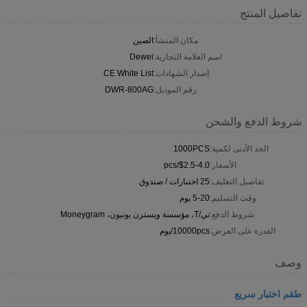
تفاصيل المنتج
مكان المنشأ:
الصين
اسم العلامة التجارية:
Dewei
إصدار الشهادات:
CE White List
رقم الموديل:
DWR-800AG
شروط الدفع والشحن
الحد الأدنى لكمية:
1000PCS
الأسعار:
$2.5-4.0/pcs
تفاصيل التغليف:
25 اختبارات / صندوق
وقت التسليم:
5-20 يوم
شروط الدفع:
تي/T، مؤسسة ويسترن يونيون، Moneygram
القدرة على العرض:
10000pcs/يوم
وصف
طقم اختبار سريع