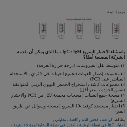
مرجع النتيجة
باستثناء الاختبار السريع IgG / IgM ، ما الذي يمكن أن تقدمه
الشركة المصنعة أيضًا؟
1) متوسط ​​نقل الفيروسات (درجة حرارة الغرفة)
2) مجموعة إصدار العينات (تجميع العينات في 5 ثوانٍ ، الاستخدام
المباشر على PCR)
3) مجموعات كاشف استخراج الحمض النووي الريبي المتوافقة
(نفس الجودة ، سعر أقل)
4) مسحة جمع العينات (مسحات مجمعة لكل من PCR والاختبار
السريع)
5) اختبار مستضد كوفيد -19 السريع (مسحة وسوائل عن طريق
الفم)
كواشف فحص الدم
كاشف تحليلي
بطاقة:
,
,
اختبار IgG في نقطة الرعاية ، اختبار في نقطة الرعاية لمدة 15 دقيقة ،