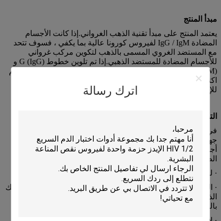
مبدأ المنتج
يعتمد المنتج على مبدأ تقنية الذهب الغرواني.إذا كانت الأجسام
المضادة IgG / IgM لفيروس كورونا عالية بما يكفي ، فسوف تتحد
مع المستضد الغروي المسمى بالذهب لتكوين مركب غرواني
للأجسام المضادة للمستضد الذهبي.إذا تم تلوين خطوط (IgG) G و
(IgM) M ، فسيتم اكتشاف إصابة المريض.إذا لم يكن ملونًا ، فسيتم
اكتشاف المريض سلبيًا.يتم دائمًا تلوين خط مراقبة الجودة (C)
اترك رسالة
للإشارة إلى أن الاختبار فعال.
التطبيق السريري
في الإنسان المصاب بفيروس كورونا الجديد (COVID-19) ، ينتج
جهاز المناعة في الجسم استجابة مناعية للفيروس ، مما ينتج
أجسامًا مضادة محددة.يمكن استخدام تحديد الأجسام المضادة ذات
الصلة للكشف عن الإصابة بفيروس كورونا الجديد.
· لم تتم مراجعة هذا الاختبار من قبل إدارة الغذاء والدواء.
· النتائج السلبية لا تستبعد الإصابة بـ SARS-CoV-2 ، خاصة في أولئك
الذين كانوا على اتصال بالفيروس.يجب النظر في اختبار المتابعة
بالتشخيص الجزيئي لاستبعاد الإصابة لدى هؤلاء الأفراد.
· لا ينبغي استخدام نتائج اختبار الأجسام المضادة كأساس وحيد