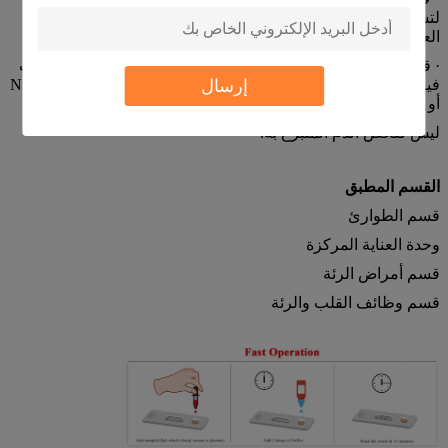
لتشخيص أو استبعاد عدوى SARS-CoV-2 أو للإبلاغ عن حالة
العدوى.
· قد تكون النتائج الإيجابية ناجمة عن عدوى سابقة أو حالية بسلالات
إرسال
فيروسات غير سارس CoV-2 ، مثل فيروس كورونا HKU1 أو NL63
أو OC43 أو 229E.
ليس لفحص الدم المتبرع به.
القسم المطبق
قسم الطوارئ
وحدة العناية المركزة
قسم أمراض الرئة
قسم وظائف القلب والرئة