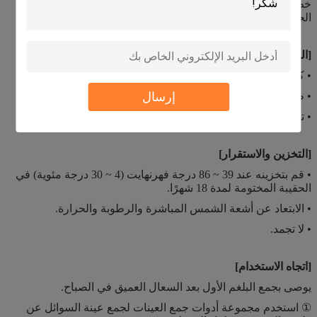
خط ملون في منطقة خط التحكم ، مما يشير إلى أنه تمت إضافة
الحجم المناسب للعينة وحدث فتل الغشاء.
[المحتويات الرئيسية]
• كاسيت اختبار سريع مع مادة مجففة.
إرسال
• طقم جمع العينات.
• تعليمات الاستخدام.
[التخزين والاستقرار]
• قم بتخزينه عند 39 ~ 86 درجة فهرنهايت (4 ~ 30 درجة مئوية) في
الحقيبة المختومة لمدة 18 شهرًا.
• الابتعاد عن أشعة الشمس المباشرة والرطوبة والحرارة.
• لا تجمد.
[اتجاه الاستخدام]
يوصى بجمع البلغم الأول بعد السعال العميق في الصباح.
① استخدم مجموعة أدوات جمع العينات لجمع عينة السوائل عن