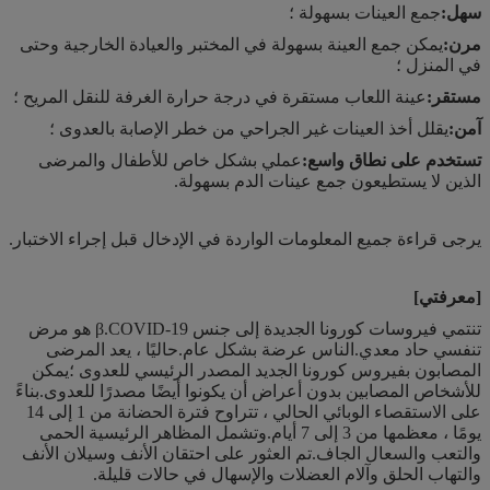
سهل:
جمع العينات بسهولة ؛
مرن:
يمكن جمع العينة بسهولة في المختبر والعيادة الخارجية وحتى
في المنزل ؛
مستقر:
عينة اللعاب مستقرة في درجة حرارة الغرفة للنقل المريح ؛
آمن:
يقلل أخذ العينات غير الجراحي من خطر الإصابة بالعدوى ؛
تستخدم على نطاق واسع:
عملي بشكل خاص للأطفال والمرضى
الذين لا يستطيعون جمع عينات الدم بسهولة.
يرجى قراءة جميع المعلومات الواردة في الإدخال قبل إجراء الاختبار.
[معرفتي]
تنتمي فيروسات كورونا الجديدة إلى جنس β.COVID-19 هو مرض
تنفسي حاد معدي.الناس عرضة بشكل عام.حاليًا ، يعد المرضى
المصابون بفيروس كورونا الجديد المصدر الرئيسي للعدوى ؛يمكن
للأشخاص المصابين بدون أعراض أن يكونوا أيضًا مصدرًا للعدوى.بناءً
على الاستقصاء الوبائي الحالي ، تتراوح فترة الحضانة من 1 إلى 14
يومًا ، معظمها من 3 إلى 7 أيام.وتشمل المظاهر الرئيسية الحمى
والتعب والسعال الجاف.تم العثور على احتقان الأنف وسيلان الأنف
والتهاب الحلق وآلام العضلات والإسهال في حالات قليلة.