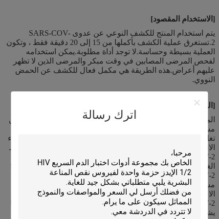
[الاستخدام المقصود]
يتم استخدام المنتج للكشف النوعي عن عدوى SARS-COV-
2.تستغرق عملية الكشف بأكملها من 15 إلى 20 دقيقة فقط ، وتكون
العملية بسيطة وحساسة.لا توجد أداة مطلوبة.يمكن استخدامه
لفحص المرضى المصابين في وقت مبكر والمرضى الذين لا تظهر
عليهم أعراض.هذه الطريقة هي مكمل فعال للكشف عن الحمض
النووي.
[المبدأ]
اترك رسالة
المنتج عبارة عن اختبار مناعي نوعي قائم على الغشاء للكشف عن
مستضدات SARS-CoV-2 في عينة السائل الفموي البشري.يتم
تغليف الجسم المضاد لـ SARS-CoV-2 في منطقة خط الاختبار.أثناء
الاختبار ، تتفاعل العينة مع الجسيمات المطلية بالأجسام المضادة لـ
SARS-CoV-2 في الاختبار.ينتقل الخليط بعد ذلك إلى أعلى على
الغشاء عن طريق عمل شعري ويتفاعل مع الجسم المضاد SARS-
CoV-2 في منطقة خط الاختبار.إذا كانت العينة تحتوي على
مستضدات SARS-CoV-2 ، فسيظهر خط ملون في منطقة خط
الاختبار نتيجة لذلك.إذا كانت العينة لا تحتوي على مستضدات لـ
SARS-CoV-2 ، فلن يظهر خط ملون في منطقة خط الاختبار ، مما
يشير إلى نتيجة سلبية.للعمل كعنصر تحكم إجرائي ، سيظهر دائمًا