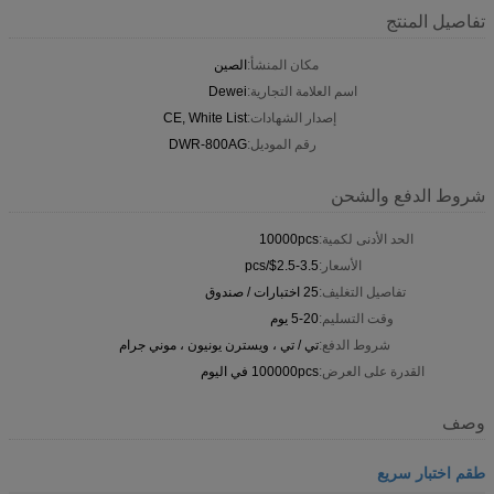
تفاصيل المنتج
مكان المنشأ:
الصين
اسم العلامة التجارية:
Dewei
إصدار الشهادات:
CE, White List
رقم الموديل:
DWR-800AG
شروط الدفع والشحن
الحد الأدنى لكمية:
10000pcs
الأسعار:
$2.5-3.5/pcs
تفاصيل التغليف:
25 اختبارات / صندوق
وقت التسليم:
5-20 يوم
شروط الدفع:
تي / تي ، ويسترن يونيون ، موني جرام
القدرة على العرض:
100000pcs في اليوم
وصف
طقم اختبار سريع