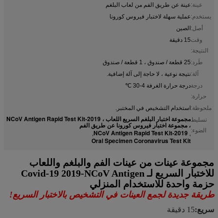
عينة:
عينة عن طريق الفم من لعاب البلغم
يستخدم:
عملية سهلة لاختبار فيروس كورونا
أصل:
الصين
وقت
15 دقيقة
النتيجة:
طَرد:
25 قطعة / صندوق ، 1 قطعة / صندوق
آلة:
نتيجة نوعية ، لا حاجة إلى آلة إضافية.
درجة
درجة حرارة الغرفة 4-30 ℃
حرارة:
ملحوظة:
استخدام التشخيص في المختبر.
مجموعة اختبار البلغم السريع اللعاب ، 2019-NCoV Antigen Rapid Test Kit
تسليط
، مجموعة اختبار فيروس كورونا عن طريق الفم
الضوء:
2019-NCoV Antigen Rapid Test Kit
,
,
Oral Specimen Coronavirus Test Kit
مجموعة عينات من عينات الفم والبلغم واللعاب
للاختبار السريع لـ Covid-19 2019-NCoV Antigen
حزمة واحدة للاستخدام المنزلي
طريقة جديدة لجمع العينات في التشخيص بالاختبار السريع!
سريع:
15 دقيقة