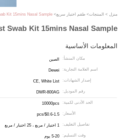
منزل
>
المنتجات
>
طقم اختبار سريع
>
Test Swab Kit 15mins Nasal Sample
apid Test Swab Kit 15mins Nasal Sample
المعلومات الأساسية
مكان المنشأ:
الصين
اسم العلامة التجارية:
Dewei
إصدار الشهادات:
CE, White List
رقم الموديل:
DWR-800AG
الحد الأدنى لكمية:
10000pcs
الأسعار:
$0.6-1.5/pcs
تفاصيل التغليف:
1 اختبار / مربع ، 25 اختبار / مربع
وقت التسليم:
5-20 يوم