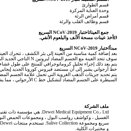
قسم الطوارئ
وحدة العناية المركزة
قسم أمراض الرئة
قسم وظائف القلب والرئة
جمع العينات
اختبار 2019-NCoV السريع
Ø
أخذ عينات مسحة الأنف والبلعوم الأنفي.
مبدأ
اختبار 2019-NCoV السريع
بعد إضافة كمية مناسبة من العينة إلى بئر الكشف ، تتحرك العي
سوف تتحد العينة مع الجسم المضاد لبروتين N التاجي الجديد المسمى بالذهب الغرواني لتشكيل مركب غرواني للأجسام المضادة لمستضد الذهب.مجمع المناعة
يتم بعد ذلك إجراء تحليل كروماتوجرافي للمنتج على طول غشاء النيتروسليلوز إلى منطقة الكشف (T) ، ويرتبط بال
خط أرجواني يشير إلى أن مستضد فيروس كورونا الجديد إيجابي.
يتم تحديد جزيئات الذهب الغروية التي تحمل علامة الجسم المضاد كروماتوجراف إلى منطقة مر
السيطرة على الجسم المضاد لتشكيل خط C الأرجواني ، مما يشير إلى أن الاختبار فعال.إذا لم يظهر خط مراقبة الجودة ، فإن نتيجة الاختبار غير صالحة.
ملف الشركة
dical Equipment Co.، Ltd
و مختبرات الكلية.