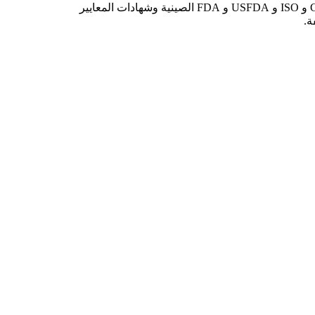
Qulity هو الشاغل الأساسي ، وفريق Dewei صارم في أنظمة مراقبة الجودة ، وبالتالي فإن معظم منتجاتنا حصلت على شهادات CE و ISO و USFDA و FDA الصينية وشهادات المعايير