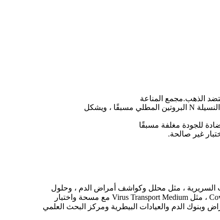
ف المختبرات السريرية ، مثل محلل وكواشف أمراض الدم ، وحلول
الغسيل ، وكواشف رواسب البول ، ومجموعات الحمض النووي. تقوم شركة Corona ، Dewei أيضًا بتطوير مجموعات كاشف Covid-19 ، مثل Virus Transport Medium مع مسحة واختبار
اكز السيطرة على الأمراض وبنوك الدم والعيادات البيطرية ومركز البحث العلمي