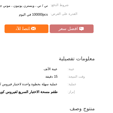
شروط الدفع:
تي / تي ، ويسترن يونيون ، موني ج
القدرة على العرض:
100000pcs في اليوم
افضل سعر
ﺎﺘﺼﻟ ﺍﻶﻧ
معلومات تفصيلية
عينة:
عينة الأنف
وقت النتيجة:
15 دقيقة
عملية:
عملية سهلة بخطوة واحدة لاختبار فيروس كو
إبراز:
طقم مسحة الاختبار السريع لفيروس كورو
منتوج وصف