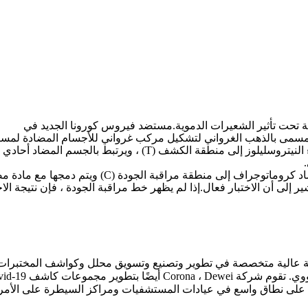
نة تحت تأثير الشعيرات الدموية.مستضد فيروس كورونا الجديد في
جسم المضاد أحادي النسيلة N البروتين المطلي مسبقًا ، ويشكل
اقبة الجودة (C) ويتم دمجها مع مادة مضادة للجودة مغلفة مسبقًا
Dewei Me. هي مؤسسة ذات تقنية عالية متخصصة في تطوير وتصنيع وتسويق محلل وكواش
سريع ومجموعة Salive Collection. تستخدم منتجات Dewei على نطاق واسع في عيادات المستشفيات ومر