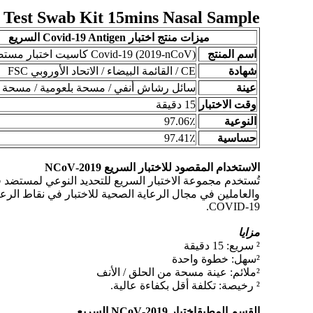
V Rapid Test Swab Kit 15mins Nasal Sample
ميزات منتج اختبار Covid-19 Antigen السريع
اسم المنتج
Covid-19 (2019-nCoV) كاسيت اختبار مستضد سريع
شهادة
CE / القائمة البيضاء / الاتحاد الأوروبي FSC
عينة
سائل رشاش أنفي / مسحة بلعومية / مسحة ب
وقت الاختبار
15 دقيقة
النوعية
97.06٪
حساسية
97.41٪
الاستخدام المقصود للاختبار السريع 2019-NCoV
COVID-19.
مزايا
² سريع: 15 دقيقة
²
سهل: خطوة واحدة
²
ملائم: عينة مسحة من الحلق / الأنف
² رخيصة: تكلفة أقل بكفاءة عالية.
القسم المطبق
اختبار 2019-NCoV السريع