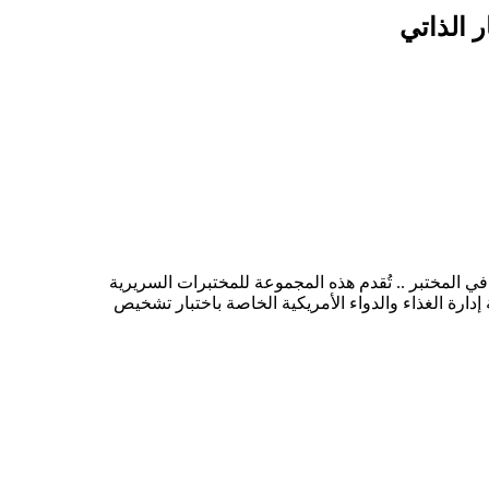
ا الجديد (SARS-CcV-2) في عينات مسحة الأنف البشرية في المختبر .. تُقدم هذه المجموعة للمختبرات السريرية
ية للاختبار في نقاط الرعاية ، وليس من أجل في الاختبار المنزلي ، وفقًا للقسم IV.D.من سياسة إدارة الغذاء والدواء الأمريكية الخاصة باختبار تشخيص