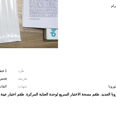
رام
طَرد:
1 قطعة / صندوق ، 25 قطعة / صندوق
طريقة:
فحص 
رونا
شهادة:
القائم
نا الجديد
طقم مسحة الاختبار السريع لوحدة العناية المركزة
طقم اختبار عينة الأنف 
,
,