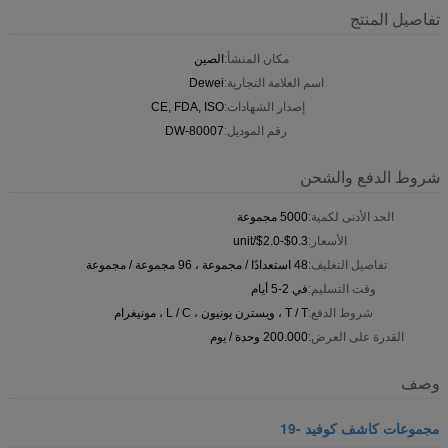
تفاصيل المنتج
مكان المنشأ:
الصين
اسم العلامة التجارية:
Dewei
إصدار الشهادات:
CE, FDA, ISO
رقم الموديل:
DW-80007
شروط الدفع والشحن
الحد الأدنى لكمية:
5000 مجموعة
الأسعار:
$0.3-$2.0/unit
تفاصيل التغليف:
48 استعدادًا / مجموعة ، 96 مجموعة / مجموعة
وقت التسليم:
في 2-5 أيام
شروط الدفع:
T / T ، ويسترن يونيون ، L / C ، مونيغرام
القدرة على العرض:
200.000 وحدة / يوم
وصف
مجموعات كاشف كوفيد -19