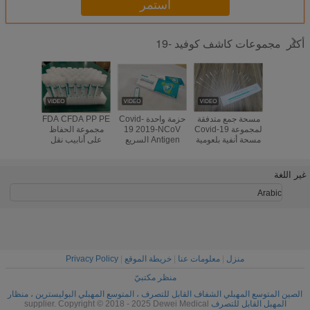
استمر
مجموعات كاشف كوفيد -19
أكثر
نة الكاشف
مسحة جمع متدفقة
حزمة واحدة Covid-
FDA CFDA PP PE
مسحة البلع
اص الحفظ
لمجموعة Covid-19
19 2019-NCoV
مجموعة الحفاظ
NA
الفيروسي 5s
مسحة أنفية بلعومية
Antigen السريع
على أنابيب نقل
الحفاظ ع
Direct
عن طريق الفم
كاسيت اختبار
الفيروسات المسحة
التنشيط 
POCT مجموعة
المتوسطة
المت
مسحة الأنف
غير اللغة
Arabic
منزل
|
معلومات عنا
|
خريطة الموقع
|
Privacy Policy
منظر مكتبيّ
الصين المتوسع المهبلي الشفاف القابل للتصرف ، المتوسع المهبلي البوليسترين ، منظار
المهبل القابل للتصرف
supplier. Copyright © 2018 - 2025 Dewei Medical