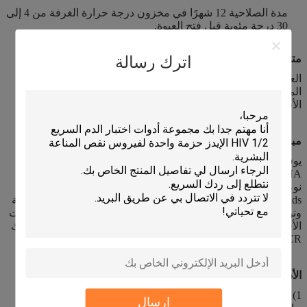
مدة الصلاحية 12 شهرًا في مخزون درجة حرارة الغرفة من 4 إلى
30 درجة مئوية قبل فتح العبوة.
مدة الصلاحية 7 أيام عند - 20 درجة مئوية بعد الاستخراج.
متطلبات العينة
من مجموعة الاستخراج
اترك رسالة
العينات القابلة للتطبيق: الدم الكامل ، تجانس الأنسجة ، المسحة ،
المصل ، البلازما ، سائل غسل القصبات الهوائية وسوائل الجسم
الأخرى الخالية من الخلايا.
مبدأ
من مجموعة الاستخراج
يوفر هذا المنتج طريقة بسيطة وسريعة وفعالة لاستخراج DNA /
RNA من العينة.يتيح نظام "الكاشف الأقل بدقة أعلى" الفريد من
نوعه ربط الحمض النووي في المحللة بكفاءة وبشكل خاص مع
Magbeads.يتميز الحمض النووي الذي تم الحصول عليه بنقاوة عالية
ونوعية مستقرة وخالٍ من البروتين والنيوكليز والملوثات والمثبطات
الأخرى.يمكن تطبيقه على العمليات التقليدية المختلفة ، بما في ذلك
PCR ، PCR الكمي الفلوري والتجارب الأخرى.
الأدوات المعمول بها
1) التشغيل اليدوي: فاصل مغناطيسي ، جهاز طرد مركزي ، حمام
إرسال