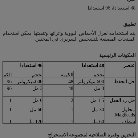
48 استعدادا، 96 استعدادا
تطبيق
يتم استخدامه لعزل الأحماض النووية وإثرائها وتنقيتها. يمكن استخدام
المنتجات المصنعة للتشخيص السريري في المختبر.
المكونات الرئيسية
عنصر
48 استعدادا
96 استعدادا
بحجم
الكمية
بحجم
الكمية
حل الحفظ
600 ميكرولتر
48
0
60
ميكرولتر
96
3 مل
48
3 مل
96
حل رد الفعل
1.5 مل
2
6 مل
1
محلول
30 مل
1
60 مل
1
Magbeads
شطف
60 مل
1
120 مل
1
Eluent
1.5 مل
2
6 مل
1
التخزين وفترة الصلاحية لمجموعة الاستخراج