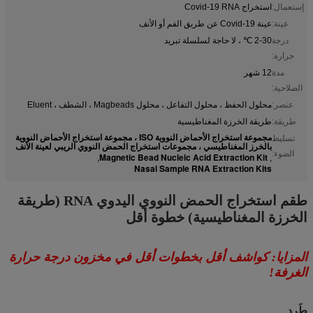
إستعمال:
استخراج Covid-19 RNA
عينة:
عينة Covid-19 عن طريق الفم أو الأنف
درجة
2-30 ℃ ، لا حاجة لسلسلة تبريد
حرارة:
مدة
12 شهر
الصلاحية:
عنصر:
محلول الحفظ ، محلول التفاعل ، محلول Magbeads ، الشطف ، Eluent
طريقة:
طريقة الخرزة المغناطيسية
مجموعة استخراج الأحماض النووية ISO ، مجموعة استخراج الأحماض النووية
تسليط
بالخرز المغناطيسي ، مجموعات استخراج الحمض النووي الريبي لعينة الأنف
الضوء:
Magnetic Bead Nucleic Acid Extraction Kit
,
,
Nasal Sample RNA Extraction Kits
طقم استخراج الحمض النووي اليدوي RNA (طريقة
الخرزة المغناطيسية) خطوة أقل
المزايا: كواشف أقل بخطوات أقل في مخزون درجة حرارة
الغرفة!
طَرد