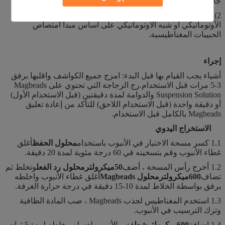
جاف.
2) نظام استخلاص الحمض النووي: نظام استخراج الحمض النووي
الأوتوماتيكي أو شبه الأوتوماتيكي على أساس مبدأ امتصاص
الحبيبات المغناطيسية.
إجراء
أشياء يجب القيام بها قبل البدء: امزج جميع الكواشف واقلبها برفق
3-5 مرات قبل الاستخدام.رج الزجاجة التي تحتوي على Magbeads
Suspension Solution والدوامة لمدة دقيقتين (قبل الاستخدام الأول)
أو دقيقة واحدة (قبل الاستخدام اللاحق) للتأكد من إعادة تعليق
Magbeads بالكامل قبل الاستخدام.
الاستخراج اليدوي
1.1 كسر مسحة الاختبار في الأنبوب باستخدام
محلول الحفظ
أغلق
غطاء الأنبوب وقم بتسخينه في 60 درجة مئوية لمدة 20 دقيقة.
1.2 أخرج رأس المسحة ، أضف
50
ميكرولتر
محلول رد الفعل
وتخلط ثم
تضاف
00
6
ميكرولتر
محلول Magbeads
أغلق غطاء الأنبوب واخلطه
برفق بواسطة الخلاط لمدة 10-15 دقيقة في درجة حرارة الغرفة.
1.3 استخدم المغناطيس لجذب Magbeads ، صب المادة الطافية
وترك الترسيب في الأنبوب.
1.4 إضافة
00
6
ميكرولتر
شطف
في الأنبوب لغسله وخلطه لمدة 5 ثوانٍ ،