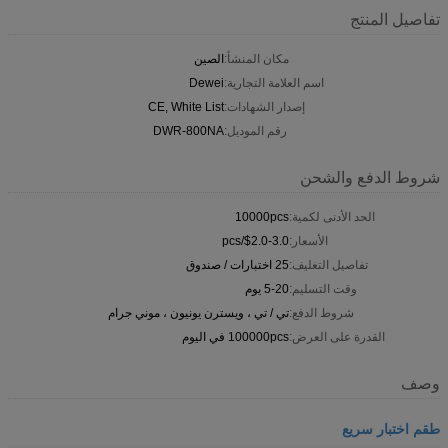
تفاصيل المنتج
مكان المنشأ:
الصين
اسم العلامة التجارية:
Dewei
إصدار الشهادات:
CE, White List
رقم الموديل:
DWR-800NA
شروط الدفع والشحن
الحد الأدنى لكمية:
10000pcs
الأسعار:
$2.0-3.0/pcs
تفاصيل التغليف:
25 اختبارات / صندوق
وقت التسليم:
5-20 يوم
شروط الدفع:
تي / تي ، ويسترن يونيون ، موني جرام
القدرة على العرض:
100000pcs في اليوم
وصف
طقم اختبار سريع