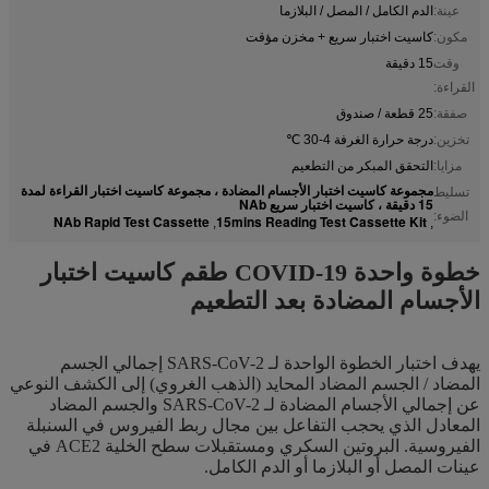
عينة:
الدم الكامل / المصل / البلازما
مكون:
كاسيت اختبار سريع + مخزن مؤقت
وقت
15 دقيقة
القراءة:
صفقة:
25 قطعة / صندوق
تخزين:
درجة حرارة الغرفة 4-30 ℃
مزايا:
التحقق المبكر من التطعيم
مجموعة كاسيت اختبار الأجسام المضادة ، مجموعة كاسيت اختبار القراءة لمدة
تسليط
15 دقيقة ، كاسيت اختبار سريع NAb
الضوء:
NAb Rapid Test Cassette
15mins Reading Test Cassette Kit
,
,
خطوة واحدة COVID-19 طقم كاسيت اختبار
الأجسام المضادة بعد التطعيم
يهدف اختبار الخطوة الواحدة لـ SARS-CoV-2 إجمالي الجسم
المضاد / الجسم المضاد المحايد (الذهب الغروي) إلى الكشف النوعي
عن إجمالي الأجسام المضادة لـ SARS-CoV-2 والجسم المضاد
المعادل الذي يحجب التفاعل بين مجال ربط الفيروس في السنبلة
الفيروسية. البروتين السكري ومستقبلات سطح الخلية ACE2 في
عينات المصل أو البلازما أو الدم الكامل.