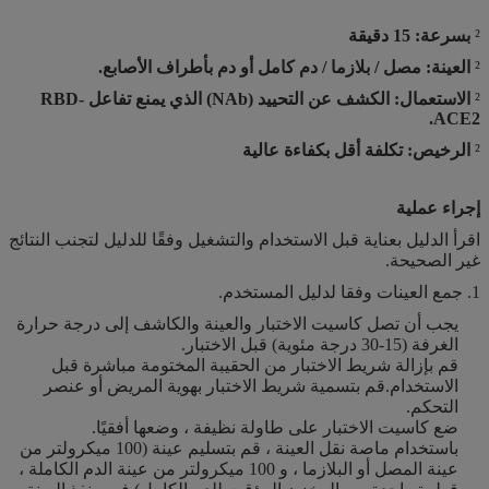
²
بسرعة:
15 دقيقة
²
العينة: مصل / بلازما / دم كامل أو دم بأطراف الأصابع.
²
الاستعمال: الكشف عن التحييد (NAb) الذي يمنع تفاعل RBD-
ACE2.
²
الرخيص:
تكلفة أقل بكفاءة عالية
إجراء عملية
اقرأ الدليل بعناية قبل الاستخدام والتشغيل وفقًا للدليل لتجنب النتائج
غير الصحيحة.
1. جمع العينات وفقا لدليل المستخدم.
يجب أن تصل كاسيت الاختبار والعينة والكاشف إلى درجة حرارة
الغرفة (15-30 درجة مئوية) قبل الاختبار.
قم بإزالة شريط الاختبار من الحقيبة المختومة مباشرة قبل
الاستخدام.قم بتسمية شريط الاختبار بهوية المريض أو عنصر
التحكم.
ضع كاسيت الاختبار على طاولة نظيفة ، وضعها أفقيًا.
باستخدام ماصة نقل العينة ، قم بتسليم عينة (100 ميكرولتر من
عينة المصل أو البلازما ، و 100 ميكرولتر من عينة الدم الكاملة ،