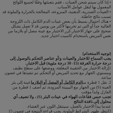
• إذا كان سيتم شحن العينات ، فقم بتعبئتها وفقًا لجميع اللوائح
المعمول بها لنقل عوامل الأسباب.
• العينات الصدرية، الدهنية، المنزوعة، المعالجة بالحرارة والملوثة قد
تسبب نتائج خاطئة.
• هناك احتمال بسيط بأن بعض عينات الدم الكامل ذات اللزوجة
العالية جداً أو التي تم تخزينها لأكثر من يومين قد لا تعمل بشكل
صحيح على جهاز الاختبار.كرر الاختبار مع عينة مصل أو بلازما من
نفس المريض باستخدام كاسيت اختبار جديد.
[توجيه الاستخدام
]
يجب السماح للاختبار والعينات و/أو عناصر التحكم بالوصول إلى
درجة حرارة الغرفة (15- 30 درجة مئوية) قبل الاختبار.
1إزالة الاختبار من الحقيبة المغلقة، ووضعها على سطح نظيف
ومستوي.
الجهاز مع تحديد المريض أو التحكم.
تم تنفيذها في غضون
ساعة.
2. نقل 1 قطرة من
الدم الكامل أو المصل أو البلازما
عينة إلى بئر
العينة (S)
من الجهاز مع البيبيتة المزودة، ثم أضف 1 قطرة من
العازل وابدأ
مؤقت
تجنب حبس فقاعات الهواء في عينات البئر (S) ، ولا تضيف أي
محلول إلى
نافذة النتائج
عندما يبدأ الاختبار بالعمل، سينتقل اللون عبر الغشاء.
3انتظر ظهور الشرائط الملونة. يجب قراءة النتيجة في غضون 15