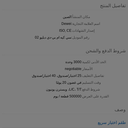
تفاصيل المنتج
مكان المنشأ:
الصين
اسم العلامة التجارية:
Dewei
إصدار الشهادات:
ISO, CE
رقم الموديل:
سي كيه ام بي-دي دبليو 02
شروط الدفع والشحن
الحد الأدنى لكمية:
3000 وحدة
الأسعار:
negotiable
تفاصيل التغليف:
25 اختبار/صندوق، 40 اختبار/صندوق
وقت التسليم:
في غضون 20 يومًا
شروط الدفع:
L/C، T/T، ويسترن يونيون
القدرة على العرض:
500000 قطعة / يوم
وصف
طقم اختبار سريع