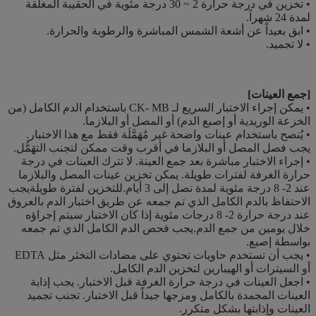
• تخزين في درجة حرارة 2 ~ 30 درجة مئوية في الحقيبة المغلقة
لمدة 24 شهراً.
• ابق بعيداً عن أشعة الشمس المباشرة والرطوبة والحرارة.
• لا تجميد.
[جمع العينات]
• يمكن إجراء الاختبار السريع لـ CK- MB باستخدام الدم الكامل (من
الخزعة الوريدية أو إصبع الدم) أو المصل أو البلازما.
• يُنصح باستخدام عينات واضحة غير مُهَمَّلَة فقط مع هذا الاختبار.
يجب فصل المصل أو البلازما في أقرب وقت ممكن لتجنب التهَمُّل.
• إجراء الاختبار مباشرة بعد جمع العينة. لا تترك العينات في درجة
حرارة الغرفة لفترات طويلة. يمكن تخزين عينات المصل والبلازما
عند 2- 8 درجة مئوية لمدة تصل إلى 3 أيام.للتخزين لفترة طويلةيجب
الاحتفاظ بالدم الكامل الذي تم جمعه عن طريق اختبار الدم بالعروق
عند درجة حرارة 2- 8 درجات مئوية إذا كان الاختبار سيتم إجراؤه
خلال يومين من جمع الدم.يجب فحص الدم الكامل الذي تم جمعه
بواسطة إصبع.
• يجب أن تستخدم حاويات تحتوي على مضادات التخثر مثل EDTA
أو السيترات أو الهيبارين لتخزين الدم الكامل.
• اجعل العينات في درجة حرارة الغرفة قبل الاختبار. يجب إذابة
العينات المجمدة بالكامل ومزجها جيداً قبل الاختبار. تجنب تجميد
العينات وإذابتها بشكل متكرر.