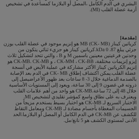
البشري في الدم الكامل ،المصل أو البلازما كمساعدة في تشخيص
أزمة عضلة القلب (MI).
[مقدمة]
كرياتين كيناز MB (CK- MB) هو إنزيم موجود في عضلة القلب بوزن
جزئي يبلغ 87. 0 kDa.كرياتين كيناز هو جزيء ثنائي يتكون من
وحدتين فرعيتين معينين باسمين M و B ، والتي تتحد لتشكيل ثلاث
إيزو إنزيمات مختلفة، CK-MM ، CK-BB ، و CK-MB. CK-MB هو
إنزيم الكرياتين كيناز الأكثر مشاركة في عملية الأيض في أنسجة
عضلة القلب.يمكن اكتشاف إطلاق CK- MB في الدم بعد الإصابة
بالصدمة الدماغية خلال 3- 8 ساعات بعد ظهور الأعراضيصل إلى
ذروته في غضون 9 إلى 30 ساعة، ويعود إلى المستويات الأساسية
خلال 48 إلى 72 ساعة.CK-MB هو واحد من أهم علامات القلب
ويعترف به على نطاق واسع كمؤشر تقليدي لتشخيص MI.
الاختبار السريع لـ CK-MB هو اختبار بسيط يستخدم مزيجاً من
الجسيمات المغطاة بأجسام مضادة لـ CK-MB ومعامل التقاط
للكشف عن CK-MB في الدم الكامل أو المصل أو البلازما.الحد
الأدنى لمستوى الكشف هو 5 نانغ/مل.