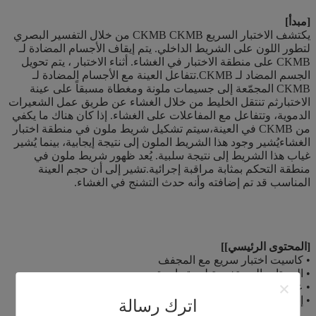
[مبدأ]
يكتشف الاختبار السريع CKMB CKMB من خلال التفسير البصري
لتطور اللون على الشريط الداخلي. يتم إيقاف الأجسام المضادة لـ
CKMB على منطقة الاختبار في الغشاء. أثناء الاختبار ، يتم تحويل
الجسم المضاد لـ CKMB.تتفاعل العينة مع الأجسام المضادة لـ
CKMB المجمّعة إلى جسيمات ملونة ومغطاة مسبقاً على عينة
الاختبارثم تنتقل الخليط من خلال الغشاء عن طريق عمل الشعيرات
الدموية، وتتفاعل مع المفاعلات على الغشاء. إذا كان هناك ما يكفي
من CKMB في العينة،سيتم تشكيل شريط ملون في منطقة اختبار
الغشاءيُشير وجود هذا الشريط الملون إلى نتيجة إيجابية، بينما يُشير
غياب هذا الشريط إلى نتيجة سلبية. يُعد ظهور شريط ملون في
منطقة التحكم بمثابة مراقبة إجرائية.تشير إلى أن حجم العينة
المناسب قد تم إضافته وأنه حدث التشنج في الغشاء.
[المحتوى الرئيسي]
]
• كاسيت اختبار سريع مع المجفف
• البيبيتات المستخدمة لمرة واحدة
• عازل
• إشعار العبوة
اترك رسالة