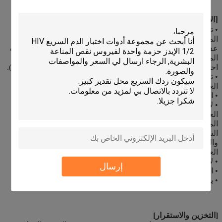
]
[
الاحتياطات
• تحتوي هذه المجموعة على منتجات من أصل حيواني. المعرفة
المعتمدة بمصدر الحيوانات و / أو الحالة الصحية لها لا تضمن تماما
عدم وجود عوامل مسببة للمرض المعدية.لذلك يوصى بمعالجة هذه
المنتجات على أنها محتملة للعدوىويتم التعامل معها مع مراعاة
احتياطات السلامة المعتادة (على سبيل المثال، لا تبتلع أو تستنشق).
• تجنب التلوث المتقاطع للعينات باستخدام حاوية جديدة لجمع
العينات لكل عينة تم الحصول عليها.
• اقرأ الإجراء بأكمله بعناية قبل الاختبار.
• لا تأكل أو تشرب أو تدخن في المنطقة التي يتم فيها التعامل مع
العينات والحزم.مراعاة الاحتياطات المحددة ضد المخاطر
الميكروبيولوجية طوال العملية واتباع الإجراءات القياسية للتخلص
السليم من العينات- ارتداء ملابس وقائية مثل معاطف المختبر
والقفازات القابلة للإستخدام مرة واحدة وحماية العين عند فحص
العينات.
• لا تستبدل أو تخلط المفاعلات من مجموعات مختلفة.
إرسال
• الرطوبة ودرجة الحرارة يمكن أن تؤثر سلبا على النتائج.
• يجب التخلص من مواد الاختبار المستخدمة وفقًا للوائح المحلية.
[التخزين والاستقرار]