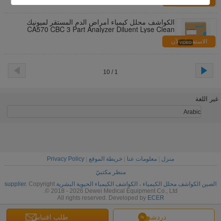
الاستفسار الآن
الكواشف محلل كيمياء أمراض الدم المستقر لميونيك
CA570 CBC 3 Part Analyzer Diluent Lyse Clean
الاستفسار الآن
1 / 10
غير اللغة
Arabic
منزل
|
معلومات عنا
|
خريطة الموقع
|
Privacy Policy
منظر مكتبيّ
الصين الكواشف محلل الكيمياء ، الكواشف الكيمياء الحيوية البشرية supplier.
Copyright
© 2018 - 2026 Dewei Medical Equipment Co., Ltd.
All rights reserved. Developed by
ECER
دردشة
طلب اقتباس