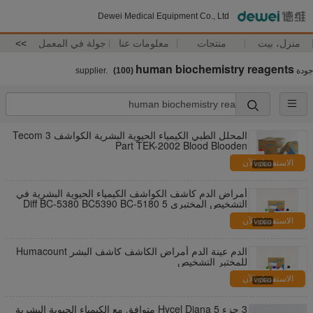
Dewei Medical Equipment Co., Ltd
منزل، بيت
منتجات
معلومات عنا
جولة في المعمل
>>
human biochemistry reagents
جودة
supplier.
(100)
المحلل الطبي الكيمياء الحيوية البشرية الكواشف Tecom 3
Part TEK-2002 Blood Blooden
الاستفسار الآن
أمراض الدم كاشف الكواشف الكيمياء الحيوية البشرية في
التشخيص المختبري 5 Diff BC-5380 BC5390 BC-5180
BC-5300
الاستفسار الآن
الدم عينة الدم أمراض الكاشف كاشف البشر Humacount
للمختبر التشخيص
الاستفسار الآن
3 جزء Hycel Diana 5 متوافق مع الكيمياء الحيوية البشرية