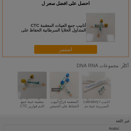
احصل على افضل سعر ل
أنابيب جمع العينات المعقمة CTC
المتداول الخلايا السرطانية الحفاظ على
الحمض النووي
استمر
مجموعات DNA RNA
أكثر
تخلص منها
اجلاء الدم جمع
خلية خالية من الخلايا
يمكن التخلص منها
أنابيب ج
جمع الدم
انابيب / Labratory
المعقمة فراغ أنبوب
معقمة عينة جمع
الدم / أ
/ قوارير ،
السريرية عينة دم
الحفاظ على الحمض
الدم قوارير CTC
سحب الدم
عينة قوارير
النووي البوليمر
BCT DNA أطقم
الطبي FDA
الزجاج الطبي
القي
غير اللغة
Arabic