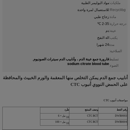
ملكيات:
مواد البوليمر الطبية
Recyclibg:
للاستعمال لمرة واحدة
مادة:
زجاج طبي
درجة حرارة:
2-35 ℃
عينة:
دم
يكتب:
الة النفخ
مدة
24 شهرا
الصلاحية:
قارورة جمع عينة الدم ، وأنابيب الدم سيترات الصوديوم
تسليط
,
sodium citrate blood tube
الضوء:
أنابيب جمع الدم يمكن التخلص منها المعقمة والورم الخبيث والمحافظة
على الحمض النووي أنبوب CTC
مواصفات أنبوب CTC
رقم القط
وصف المنتج
طَرد
DWB0003
CTC BCT
10 مل × 6
DWB0004
CTC BCT
10 مل × 100