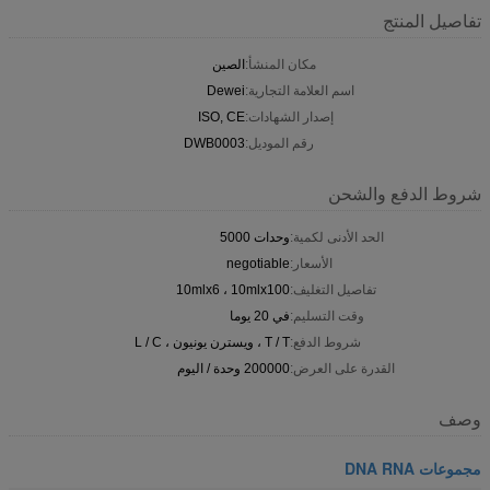
تفاصيل المنتج
مكان المنشأ:
الصين
اسم العلامة التجارية:
Dewei
إصدار الشهادات:
ISO, CE
رقم الموديل:
DWB0003
شروط الدفع والشحن
الحد الأدنى لكمية:
وحدات 5000
الأسعار:
negotiable
تفاصيل التغليف:
10mlx6 ، 10mlx100
وقت التسليم:
في 20 يوما
شروط الدفع:
T / T ، ويسترن يونيون ، L / C
القدرة على العرض:
200000 وحدة / اليوم
وصف
مجموعات DNA RNA