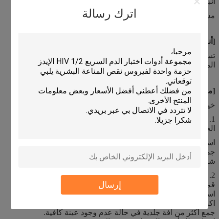
أنبوب الحفظ x1
اترك رسالة
مسحة متدفقة x2
[
أنبوب جمع MONKEYPOX
الاستخدام المقصود]
تستخدم لجمع ونقل وتخزين عينات الفيروس في المعامل أو
المستشفيات.
[متطلبات عينة MONKEYPOX متوسطة]
خياران لجمع عينة من الآفة الجلدية:
1. أنبوب جمع الدم الصغير (EDTA.K2) المزود بفوهة بأسمائها
الحقيقية
استخدم أنبوب Mirco Tube لكشط موضع الآفة الجلدية.
جمع أكثر من آفة جلدية في حالة عدم وجود عينة كافية.
شد غطاء الأنبوب ورجه حتى يمكن هبوط العينات في قاع الأنبوب.
2. جمع عينة عن طريق VTM مع مسحة
إرسال
قم بفك أنبوب الحفظ وضعه على رف أخذ العينات.
استخدم مسحة لكشط موضع الآفة الجلدية.
اكسر رأس المسحة في أنبوب الحفظ.
جمع أكثر من آفة جلدية في حالة عدم وجود عينة كافية.