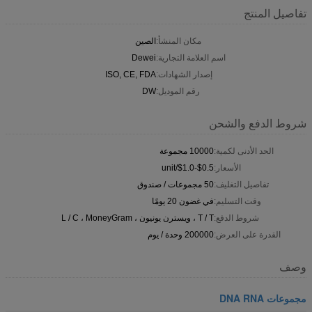
تفاصيل المنتج
مكان المنشأ:
الصين
اسم العلامة التجارية:
Dewei
إصدار الشهادات:
ISO, CE, FDA
رقم الموديل:
DW
شروط الدفع والشحن
الحد الأدنى لكمية:
10000 مجموعة
الأسعار:
$0.5-$1.0/unit
تفاصيل التغليف:
50 مجموعات / صندوق
وقت التسليم:
في غضون 20 يومًا
شروط الدفع:
T / T ، ويسترن يونيون ، L / C ، MoneyGram
القدرة على العرض:
200000 وحدة / يوم
وصف
مجموعات DNA RNA