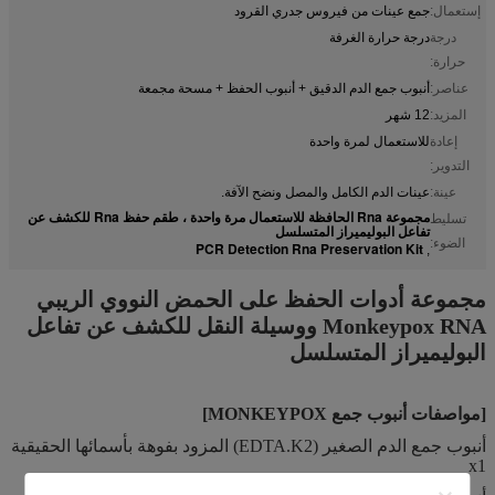
إستعمال:
جمع عينات من فيروس جدري القرود
درجة
درجة حرارة الغرفة
حرارة:
عناصر:
أنبوب جمع الدم الدقيق + أنبوب الحفظ + مسحة مجمعة
المزيد:
12 شهر
إعادة
للاستعمال لمرة واحدة
التدوير:
عينة:
عينات الدم الكامل والمصل ونضح الآفة.
مجموعة Rna الحافظة للاستعمال مرة واحدة ، طقم حفظ Rna للكشف عن
تسليط
تفاعل البوليميراز المتسلسل
الضوء:
PCR Detection Rna Preservation Kit
,
مجموعة أدوات الحفظ على الحمض النووي الريبي
Monkeypox RNA ووسيلة النقل للكشف عن تفاعل
البوليميراز المتسلسل
[مواصفات أنبوب جمع MONKEYPOX]
أنبوب جمع الدم الصغير (EDTA.K2) المزود بفوهة بأسمائها الحقيقية
x1