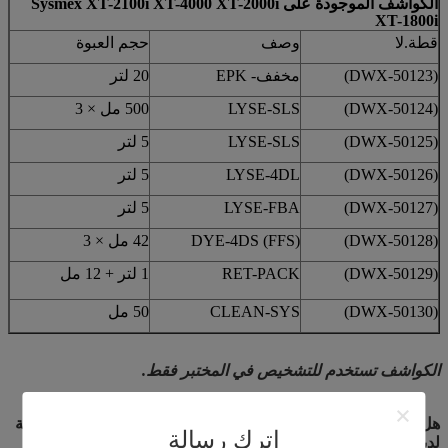
الكواشف الموجودة على Sysmex XT-2100i XT-4000 XT-2000i
XT-1800i
قطة.لا
وصف
حجم العبوة
(DWX-50123)
مخفف- EPK
20 لتر
(DWX-50124)
LYSE-SLS
500 مل × 3
(DWX-50125)
LYSE-SLS
5 لتر
(DWX-50126)
LYSE-4DL
5 لتر
(DWX-50127)
LYSE-FBA
5 لتر
(DWX-50128)
DYE-4DS (FFS)
42 مل × 3
(DWX-50129)
RET-PACK
1 لتر + 12 مل
(DWX-50130)
CLEAN-SYS
50 مل
الكواشف تستخدم للتشخيص في المختبر فقط.
هل ينبغي للجهاز إجراء معايرة قبل استخدام كواشف الدم المتوافقة
اترك رسالة
لدينا؟