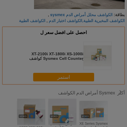
الكواشف محلل أمراض الدم sysmex
بطاقة:
,
الكواشف المخبرية الطبية,الكواشف اختبار الدم
الكواشف الطبية
,
احصل على افضل سعر ل
XT-2100i XT-1800i XS-1000i
Sysmex Cell Counter كواشف
أمراض الدم
استمر
Sysmex أمراض الدم الكواشف
أكثر
XE-5000 
XE Series Sysmex
متوافق على محلل
عدّاد الخلايا XS-
 XP-300