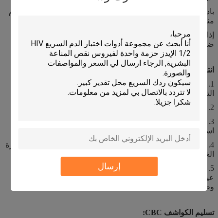
بادئ ذي بدء ، إذا استخدمت جهازك الكواشف الأصلية قبل استخدام
منتجاتنا ، فلن تحتاج إلى إجراء المعايرة.
إذا كان جهازك يستخدم كواشف أخرى متوافقة ، فإن المعايرة
ضرورية قبل استخدام الكواشف الخاصة بنا.
انتباه الكواشف CBC:
1. نفايات السوائل والنفايات والمنتجات المتبقية ومعالجة مواد
التعبئة والتغليف الملوثة ، يرجى الامتثال للوائح المحلية ؛
2. الالتفات إلى الختم ومنع التلوث ؛
3. قراءة التعليمات بعناية قبل الاستخدام ، ويجب التوقف عن
استخدامها عندما تتجاوز مدة صلاحيتها.
4. في حالة تجميد المنتج ، يجب إذابة الثلج منه تمامًا في درجة حرارة
الغرفة واستخدامه بعد الخلط.
إرسال
5. يمنع منعا باتا الأكل وتجنب ملامسة العين والجلد.بمجرد ملامسة
عينيك وبشرتك ، يرجى التنظيف على الفور بكمية كبيرة من الماء
وطلب المشورة الطبية.
تسليم الكواشف CBC: