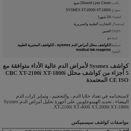
يكتب:
Diluent Lyse Clean صبغ
نموذج:
SYSMEX XT-2000i XT-1800i
انقضاء:
24 شهرا
إستعمال:
التجارب الطبية والسريرية
Orgin:
الصين
عينة:
دم
الكواشف محلل أمراض الدم sysmex ، الكواشف المخبرية الطبية
تسليط
,
medical lab reagents
الضوء:
كواشف Sysmex لأمراض الدم عالية الأداء متوافقة مع
5 أجزاء من كواشف محلل CBC XT-2100i XT-1800i
CE ISO المعتمدة
لاستخدامه في تعداد خلايا الدم ، والتحجيم ، وتمايز كرات الدم
البيضاء ، تحديد الهيموجلوبين على أجهزة تحليل أمراض الدم Sysmex
XT-2100i XT-4000 XT-2000i XT-1800i.
مواصفات كواشف سيسميكس