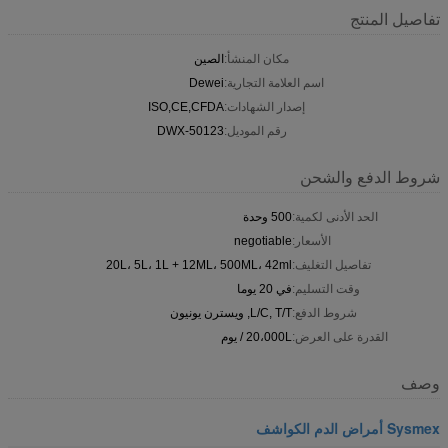
تفاصيل المنتج
مكان المنشأ:
الصين
اسم العلامة التجارية:
Dewei
إصدار الشهادات:
ISO,CE,CFDA
رقم الموديل:
DWX-50123
شروط الدفع والشحن
الحد الأدنى لكمية:
500 وحدة
الأسعار:
negotiable
تفاصيل التغليف:
20L، 5L، 1L + 12ML، 500ML، 42ml
وقت التسليم:
في 20 يوما
شروط الدفع:
L/C, T/T, ويسترن يونيون
القدرة على العرض:
20،000L / يوم
وصف
Sysmex أمراض الدم الكواشف