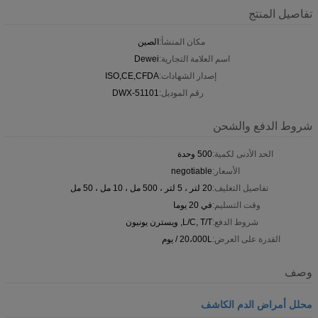
تفاصيل المنتج
مكان المنشأ:
الصين
اسم العلامة التجارية:
Dewei
إصدار الشهادات:
ISO,CE,CFDA
رقم الموديل:
DWX-51101
شروط الدفع والشحن
الحد الأدنى لكمية:
500 وحدة
الأسعار:
negotiable
تفاصيل التغليف:
20 لتر ، 5 لتر ، 500 مل ، 10 مل ، 50 مل
وقت التسليم:
في 20 يوما
شروط الدفع:
L/C, T/T, ويسترن يونيون
القدرة على العرض:
20،000L / يوم
وصف
محلل أمراض الدم الكاشف