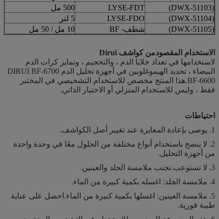
(DWX-51103)
LYSE-FDT
500 مل
(DWX-51104)
LYSE-FDO
5 لتر
(DWX-51105)
شطف- BF
10 مل / 50 مل
الاستخدام المقصود
من كواشف Dirui
لاستخدامها في تعداد خلايا الدم ، والتحجيم ، وتمايز كرات الدم
البيضاء ، تحديد الهيموغلوبين في أجهزة تحليل الدم DIRUI BF-6700
BF-6600.هذا المنتج مخصص للاستخدام التشخيصي في المختبر
فقط ، وليس للاستخدام المنزلي أو الاختبار الذاتي.
احتياطات
1. يوصى بإعادة المعايرة عند تغيير أصل الكواشف.
2. لا ينصح باستخدام أنواع مختلفة من الحلول معًا في وحدة واحدة
من أجهزة التحليل.
3. لا تستوعب.تجنب ملامسة الجلد والعينين.
4. ملامسة الجلد: اغسله بكمية كبيرة من الماء.
5. ملامسة العينين: اغسلها بكمية كبيرة من الماء.احصل على عناية
طبية فورية.