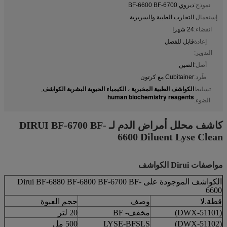
نموذج:
ديروي BF-6600 BF-6700
إستعمال:
التجارب الطبية والسريرية
انقضاء:
24 شهرا
إعادة
قابل للفصل
التدوير:
أصل:
الصين
طَرد:
Cubitainer مع كرتون
الكواشف الطبية المخبرية ، الكيمياء الحيوية البشرية الكواشف
تسليط
,
human biochemistry reagents
الضوء:
كاشف محلل أمراض الدم لـ DIRUI BF-6700 BF-
6600 Diluent Lyse Clean
مواصفات Dirui الكواشف
الكواشف الموجودة على Dirui BF-6880 BF-6800 BF-6700 BF-
6600
قطة.لا
وصف
حجم العبوة
(DWX-51101)
مخفف- BF
20 لتر
(DWX-51102)
LYSE-BFSLS
500 مل