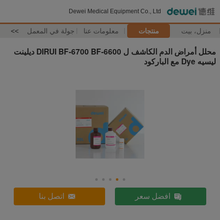
Dewei Medical Equipment Co., Ltd
منزل، بيت
منتجات
معلومات عنا
جولة في المعمل
>>
محلل أمراض الدم الكاشف ل DIRUI BF-6700 BF-6600 ديلينت
ليسيه Dye مع الباركود
افضل سعر
اتصل بنا