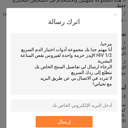
6. هذه المجموعة للمهنيين وللاستخدام في التشخيص المختبري
فقط.
7. لا تضع الماء المقطر على المحلل (باستثناء قائمة الشحن النظيفة)
، وإلا فإن الوحدة الهوائية يمكن أن تتلف بشكل خطير.
اترك رسالة
تخزين
1. قم بتخزين المنتج في درجة حرارة 2-35 ℃ في مكان خالٍ من
الغبار مع تهوية جيدة.قد تؤدي درجة الحرارة خارج النطاق إلى تلف
المنتج.
2. العمر الافتراضي للقارورة المفتوحة للمنتج هو 60 يومًا.يجب
التخلص من الكواشف غير المستخدمة بعد 60 يومًا.لا تخلط المتبقي
مع علبة كرتونية جديدة.
أسئلة شائعة
1. هل يمكن استخدام الكواشف مع جهات تصنيع مختلفة؟
يمكن استخدام بعض الكواشف ولكن يحتاج البعض إلى استخدامها
كمجموعة وإلا قد تتأثر النتائج.على سبيل المثال ، يجب استخدام
LYSE-4DL و LYSE-4DS و NR-PACK و RET-PACK لنموذج
SYSMEX XE-2100 كمجموعة.
إرسال