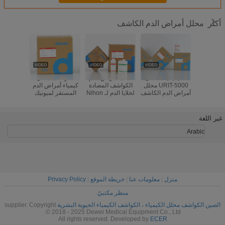
محلل أمراض الدم الكاشف
أكثر
لأداء محلل
الكيميائية السائل
كاشف أمراض الدم /
الكواشف محلل
كواشف مح
دم الكاشف
URIT-5000 محلل
الكواشف المضادة
كيمياء أمراض الدم
من نيهون
Genrui KT6
أمراض الدم الكاشف
لخلايا الدم لـ Nihon
المستقر لميونيك
22 MEK-
KT6200 K
مع نظام مغلق
Kohden MEK-
CA570 CBC 3
EK-6400
حلل
6400
Part Analyzer
Diluent Lyse
غير اللغة
Clean
Arabic
منزل
|
معلومات عنا
|
خريطة الموقع
|
Privacy Policy
منظر مكتبيّ
الصين الكواشف محلل الكيمياء ، الكواشف الكيمياء الحيوية البشرية
supplier. Copyright
© 2018 - 2025 Dewei Medical Equipment Co., Ltd.
All rights reserved. Developed by
ECER