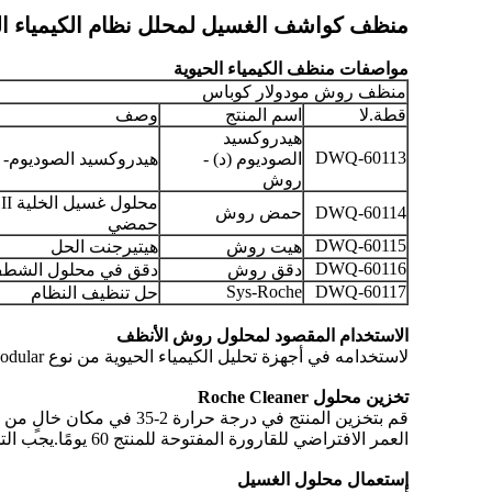
منظف ​​كواشف الغسيل لمحلل نظام الكيمياء الحيوية DULAR COBAS
مواصفات منظف الكيمياء الحيوية
منظف ​​روش مودولار كوباس
قطة.لا
اسم المنتج
وصف
هيدروكسيد
DWQ-60113
الصوديوم (د) -
هيدروكسيد الصوديوم- D
روش
م
DWQ-60114
حمض روش
حمضي
DWQ-60115
هيت روش
هيتيرجنت الحل
DWQ-60116
دقق روش
دقق في محلول الشط
Sys-Roche
DWQ-60117
حل تنظيف النظام
الاستخدام المقصود لمحلول روش الأنظف
لاستخدامه في أجهزة تحليل الكيمياء الحيوية من نوع Roche Modular و Cobas ، فهو عبارة عن محلول غسيل.
تخزين محلول Roche Cleaner
قم بتخزين المنتج في درجة حرارة 2-35 في مكان خالٍ من الغبار مع تهوية جيدة.قد تؤدي درجة الحرارة خارج النطاق إلى تلف المنتج.
العمر الافتراضي للقارورة المفتوحة للمنتج 60 يومًا.يجب التخلص من الكواشف غير المستخدمة بعد 60 يومًا.لا تخلط المتبقي مع علبة كرتونية جديدة.
إستعمال محلول الغسيل