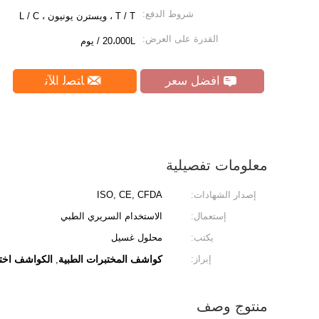
شروط الدفع:
T / T ، ويسترن يونيون ، L / C
القدرة على العرض:
20،000L / يوم
افضل سعر
ﺎﺘﺼﻟ ﺍﻶﻧ
معلومات تفصيلية
إصدار الشهادات:
ISO, CE, CFDA
إستعمال:
الاستخدام السريري الطبي
يكتب:
محلول غسيل
إبراز:
كواشف المختبرات الطبية
الكواشف اختب
,
منتوج وصف