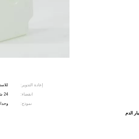
إعادة التدوير:
للاست
انقضاء:
24 شهرا
نموذج:
وحدا
ار الدم