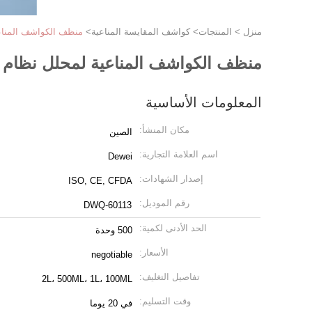
منزل
>
المنتجات
>
كواشف المقايسة المناعية
>
منظف ​​الكواشف المناعية لمحلل
منظف ​​الكواشف المناعية لمحلل نظام الكيمياء الحيوي
المعلومات الأساسية
مكان المنشأ:
الصين
اسم العلامة التجارية:
Dewei
إصدار الشهادات:
ISO, CE, CFDA
رقم الموديل:
DWQ-60113
الحد الأدنى لكمية:
500 وحدة
الأسعار:
negotiable
تفاصيل التغليف:
2L، 500ML، 1L، 100ML
وقت التسليم:
في 20 يوما