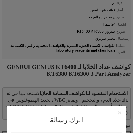
عينة:
دم
أصل:
قوانغدونغ ، الصين
تخزين:
درجة حرارة الغرفة
انقضاء:
24 شهرا
نموذج:
جينروي KT6400 KT6380
إستعمال:
مختبر سريري
الكواشف الكيمياء الحيوية البشرية والكواشف المختبرية والمواد الكيميائية
تسليط
,
laboratory reagents and chemicals
الضوء:
كواشف عداد الخلايا لـ GENRUI GENIUS KT6400
KT6380 KT6300 3 Part Analyzer
الاستخدام المقصود لـ
الكواشف المضادة للخلايا
لاستخدامها في تع
داد خلايا الدم ، والتحجيم ، وتمايز WBC ، تحديد الهيموغلوبين في 
محللات أمراض الدم GENRUI GENIUS KT6400 KT6380 KT6
300.
اترك رسالة
مواصفات
الكواشف المضادة للخلايا