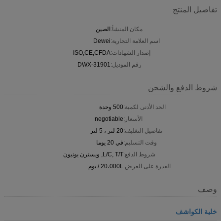
تفاصيل المنتج
مكان المنشأ:
الصين
اسم العلامة التجارية:
Dewei
إصدار الشهادات:
ISO,CE,CFDA
رقم الموديل:
DWX-31901
شروط الدفع والشحن
الحد الأدنى لكمية:
500 وحدة
الأسعار:
negotiable
تفاصيل التغليف:
20 لتر ، 5 لتر
وقت التسليم:
في 20 يوما
شروط الدفع:
L/C, T/T, ويسترن يونيون
القدرة على العرض:
20،000L / يوم
وصف
خلية الكواشف