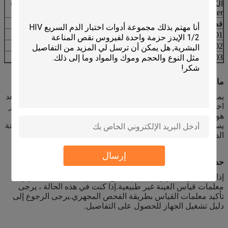
الكواشف المتوافقة مع Genrui Genius KT6400 KT6380 KT6300
KT6280 KT6200 KT6180 Cell Counter
قطة.لا
وصف
حجم العبوة
DWX-31901
مخفف- KT
20 لتر
DWX-31902
LYSE-KT
5 لتر
DWX-31903
شطف- KT
5 لتر
ما هي الاختلافات بين المنظفات؟
يمكن تصنيف المنظفات إلى نوعين.الأول هو تنظيف خط الأنابيب بعد
اختبار واحد لتعديل التلوث المتبادل ، واستخدامه بعد كل اختبار ؛آخر
هو القلوي بشكل عام (مثل Mindray Probe Cleanser) ، والذي
يستخدم لإغلاق (على سبيل المثال ، Mindray's ez Cleanser) والصيانة
الدورية.
إرسال
حدود طريقة الكشف
إذا كانت درجة حرارة الكاشف خارج النطاق المحدد ، فقد تظهر
معلمات قياس العينة غير طبيعية.إذا كنت في هذه الحالة ، يرجى
تأكيد معلمات القياس بطريقة الفحص المجهري.يرجى الرجوع إلى
دليل تشغيل الجهاز للحصول على التفاصيل.