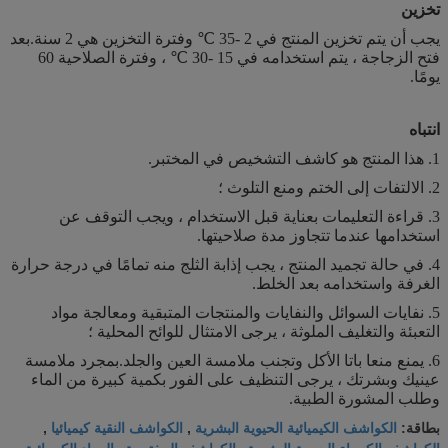
تخزين
يجب أن يتم تخزين المنتج في 2 -35 ℃ وفترة التخزين هي 2 سنة.بعد
فتح الزجاجة ، يتم استخدامه في 15 -30 ℃ ، وفترة الصلاحية 60
يومًا.
انتباه
1. هذا المنتج هو كاشف التشخيص في المختبر.
2. الالتفات إلى الختم ومنع التلوث ؛
3. قراءة التعليمات بعناية قبل الاستخدام ، ويجب التوقف عن
استخدامها عندما تتجاوز مدة صلاحيتها.
4. في حالة تجميد المنتج ، يجب إذابة الثلج منه تمامًا في درجة حرارة
الغرفة واستخدامه بعد الخلط.
5. نفايات السوائل والنفايات والمنتجات المتبقية ومعالجة مواد
التعبئة والتغليف الملوثة ، يرجى الامتثال للوائح المحلية ؛
6. يمنع منعا باتا الأكل وتجنب ملامسة العين والجلد.بمجرد ملامسة
عينيك وبشرتك ، يرجى التنظيف على الفور بكمية كبيرة من الماء
وطلب المشورة الطبية.
الكواشف الكيميائية الحيوية البشرية
الكواشف النقية كيميائيا
بطاقة:
,
,
الكواشف الكيمياء الحيوية البشرية والكواشف المختبرية والمواد الكيميائية