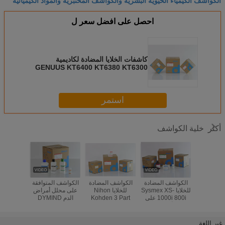
احصل على افضل سعر ل
كاشفات الخلايا المضادة لكاديمية
GENUUS KT6400 KT6380 KT6300
3 جزء محلل
استمر
خلية الكواشف
أكثر
تيكوم 3 جزء TEK-
الكواشف المضادة
الكواشف المضادة
الكواشف المتوافقة
 خلية الكواشف
للخلايا Sysmex XS-
للخلايا Nihon
على محلل أمراض
00 BC-
عينة الدم CE CFDA
1000i 800i على
Kohden 3 Part
الدم DYMIND
00
اسي
محلل أمراض الدم
MEK-6400 MEK-
DH76 DH56 DF50
أمراض ال
6318
5 جزء
التخلص 
البا
غير اللغة