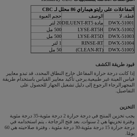
المفاعلات على رايتو هيماراي 86 محلل لـ CBC
قطة، لا
الوصف
حجم العبوة
DWX-51001
مادة DILUENT-RT5
20 لتر
DWX-51002
LYSE-RT5H
500 مل
DWX-51003
LYSE-RT5D
500 مل
DWX-51004
RINSE-RT
1 لتر
DWX-51005
(CLEAN-RT)
50 مل
قيود طريقة الكشف
إذا كانت درجة حرارة المفاعل خارج النطاق المحدد، قد تبدو معايير
قياس العينة غير طبيعية.يرجى تأكيد معايير القياس باستخدام طريقة
المجهرالرجاء الرجوع إلى دليل تشغيل الجهاز للحصول على
التفاصيل.
التخزين
يجب تخزين المنتج في درجة حرارة 2 درجة مئوية-35 درجة مئوية
وفترة تخزينها هي 2 سنوات. بعد فتح الزجاجة ، يتم استخدامه في
درجة حرارة 15 درجة مئوية-30 درجة مئوية ، وفترة صلاحيته هي 60
يومًا.