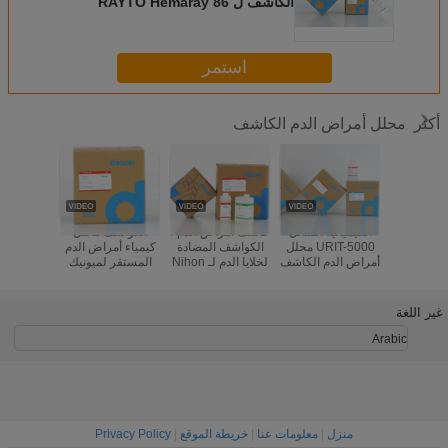
الكاشف ل RAYTO Hemaray 86
استمر
محلل أمراض الدم الكاشف
أكثر
لأداء محلل
الكيميائية السائل
كاشف أمراض الدم /
الكواشف محلل
كواشف مح
دم الكاشف
URIT-5000 محلل
الكواشف المضادة
كيمياء أمراض الدم
من نيهون
Genrui KT6
أمراض الدم الكاشف
لخلايا الدم لـ Nihon
المستقر لميونيك
22 MEK-
KT6200 K
مع نظام مغلق
Kohden MEK-
CA570 CBC 3
EK-6400
حلل
6400
Part Analyzer
Diluent Lyse
غير اللغة
Clean
Arabic
منزل
|
معلومات عنا
|
خريطة الموقع
|
Privacy Policy