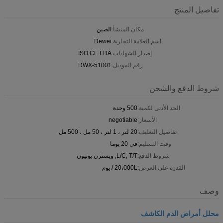
تفاصيل المنتج
مكان المنشأ:
الصين
اسم العلامة التجارية:
Dewei
إصدار الشهادات:
ISO CE FDA
رقم الموديل:
DWX-51001
شروط الدفع والشحن
الحد الأدنى لكمية:
500 وحدة
الأسعار:
negotiable
تفاصيل التغليف:
20 لتر ، 1 لتر ، 50 مل ، 500 مل
وقت التسليم:
في 20 يوما
شروط الدفع:
L/C, T/T, ويسترن يونيون
القدرة على العرض:
20،000L / يوم
وصف
محلل أمراض الدم الكاشف