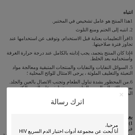
انتباه
1هذا المنتج هو عامل تشخيص في المختبر.
2. انتبه إلى الختم ومنع التلوث
3اقرأ التعليمات بعناية قبل الاستخدام، وتوقف عن استخدامها عند
تجاوز فترة صلاحيتها.
4إذا كان المنتج يتجمد، يجب إذابته بالكامل عند درجة حرارة الغرفة
واستخدامه بعد الخلط.
5. السوائل النفايات والنفايات والمنتجات المتبقية ومعالجة مواد
التعبئة والتغليف الملوثة ، يرجى الامتثال للوائح المحلية ؛
6.من المحظور بشدة تناول الطعام وتجنب الاتصال بالعين والجلد.
بمجرد الاتصال بالعين والجلد، يرجى تنظيفه على الفور بالكثير من
الماء والحصول على المشورة الطبية.
اترك رسالة
بعض أسئلة المنتج التي قد ترغب في طرحها:
1) ما هي المواد التي تستخدم في تحليل الدم؟
في الوقت الحاضر ، يمكن تقسيم محللات الدم في السوق إلى
محللات الدم من 3 أجزاء ومحللات الدم من 5 أجزاء.تجريبات الدموية