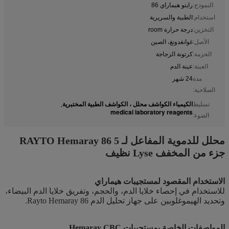
النموذج:
رايتو هيماراي 86
استخدام:
الطبية والسريرية
التخزين:
درجة حرارة room
الأصل:
غوانغدونغ، الصين
الحزمة:
كرتونة الزجاجة
العينة:
عينة الدم
مدة
24 شهر
الصلاحية:
الكيمياء الكواشف محلل ، الكواشف الطبية المختبرية
تسليط
,
medical laboratory reagents
الضوء:
محلل للدموية المفاعل لـ RAYTO Hemaray 86 5
جزء من المخفف Lyse نظيف
الاستخدام المقصود لمستجيبات هيماراي
للاستخدام في إحصاء خلايا الدم، والحجم، وتفريق خلايا الدم البيضاء،
وتحديد الهيموغلوبين على جهاز تحليل الدم Rayto Hemaray 86.
المواصفات الخاصة بمستجيبات Hemaray CBC