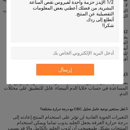
لا غنى عنها أيضا في استخدام محلل الدمويةتتضمن عوامل التجربة
الدموية العوامل التجميلية، المخففات، محلولات التنظيف و محلولات
التنظيف المركزة.
2) ما هو المخفف في محلل الدم؟
يحتوي المخفف لتحليل الدم على كلوريد الصوديوم، وكبريت
الصوديوم، ومواد بوفر الفوسفات، وحمض الإيثيلين ديامين تيترا
أيسيتيك، و1-بيريدون-2-كبريت والفورمالديهايد،وقيمة الحموضة
للحلول هي 6.5-74، ويفضل أن يكون 7.2؛ محتويات كل مكون هي
أفضل ما يلي: 5 غرام/ل من...
إرسال
3)
ما هو استخدام Lyse في محلل الدم؟
يستخدم لتحليل (تدمير) خلايا الدم الحمراء لتحديد الهيموجيوبين أو
المساعدة في حساب خلايا الدم البيضاء. قابل للتطبيق على محللات
الدم.
4)
هل ستتغير نوعية عامل تحليل CBC مع درجة حرارة مختلفة؟
التغيرات الجوية العادية لن تؤثر على استخدام المنتج.إعادته إلى
درجة حرارة الغرفة يجعل الجليد يذوب تماما ويمكن استخدام
المنتجات بشكل طبيعييجب أن تُذوب الجليد بالكامل وإلا قد يسبب