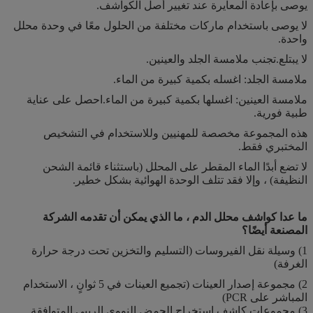
يوصى بإعادة المعايرة عند تغيير أصل الكواشف.
لا يوصى باستخدام ماركات مختلفة من الحلول معًا في وحدة محلل
واحدة.
لا يبتلع.تجنب ملامسة الجلد والعينين.
ملامسة الجلد: اغسله بكمية كبيرة من الماء.
ملامسة العينين: اغسلها بكمية كبيرة من الماء.احصل على عناية
طبية فورية.
هذه المجموعة مخصصة للمهنيين وللاستخدام في التشخيص
المختبري فقط.
لا تضع أبدًا الماء المقطر على المحلل (باستثناء قائمة الشحن
النظيفة) ، وإلا فقد تتلف الوحدة الهوائية بشكل خطير.
ما عدا كواشف محلل الدم ، ما الذي يمكن أن تقدمه الشركة
المصنعة أيضًا؟
1) وسيلة نقل الفيروسات (التسليم والتخزين تحت درجة حرارة
الغرفة)
2) مجموعة إصدار العينات (تجميع العينات في 5 ثوانٍ ، الاستخدام
المباشر على PCR)
3) مجموعات كاشف استخراج الحمض النووي الريبي المتوافقة