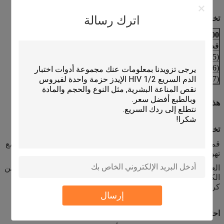
اترك رسالة
تخصيص
URIT URIT-2900 URIT-3000
قطة.لا
وصف
حجم العبوة
(DWX-30905)
مخفف- UR3
20 لتر
(DWX-30906)
LYSE-UR3
500 مل
(DWX-30907)
شطف- UR
5 لتر
هذا المنتج مخصص للاستخدام التشخيصي في المختبر فقط.
تخزين
قم بتخزين المنتج في درجة حرارة 2-35 في مكان خالٍ من الغبار مع
تهوية جيدة.قد تؤدي درجة الحرارة خارج النطاق إلى تلف المنتج.
العمر الافتراضي للقارورة المفتوحة للمنتج 60 يومًا.يجب التخلص من
الكواشف غير المستخدمة بعد 60 يومًا.لا تخلط المتبقي مع علبة
كرتونية جديدة.
إرسال
احتياطات