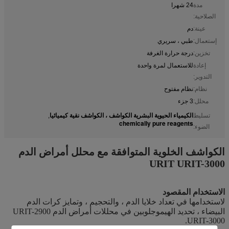
مدة
24 شهرا
الصلاحية:
عينة:
دم
إستعمال:
طبي ، سريري
تخزين:
درجة حرارة الغرفة
إعادة
للاستعمال لمرة واحدة
التدوير:
نظام:
نظام مفتوح
محلل:
3 جزء
الكيمياء الحيوية البشرية الكواشف ، الكواشف نقية كيميائيا
تسليط
,
chemically pure reagents
الضوء:
الكواشف الخلوية المتوافقة مع محلل أمراض الدم
URIT URIT-3000
الاستخدام المقصود
لاستخدامها في تعداد خلايا الدم ، والتحجيم ، وتمايز كرات الدم
البيضاء ، تحديد الهيموجلوبين في محللات أمراض الدم URIT-2900
URIT-3000.