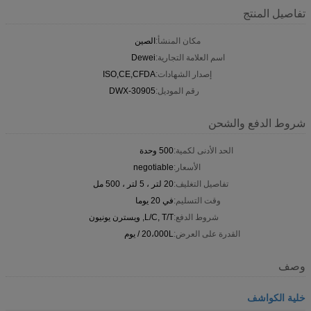
تفاصيل المنتج
مكان المنشأ:
الصين
اسم العلامة التجارية:
Dewei
إصدار الشهادات:
ISO,CE,CFDA
رقم الموديل:
DWX-30905
شروط الدفع والشحن
الحد الأدنى لكمية:
500 وحدة
الأسعار:
negotiable
تفاصيل التغليف:
20 لتر ، 5 لتر ، 500 مل
وقت التسليم:
في 20 يوما
شروط الدفع:
L/C, T/T, ويسترن يونيون
القدرة على العرض:
20،000L / يوم
وصف
خلية الكواشف