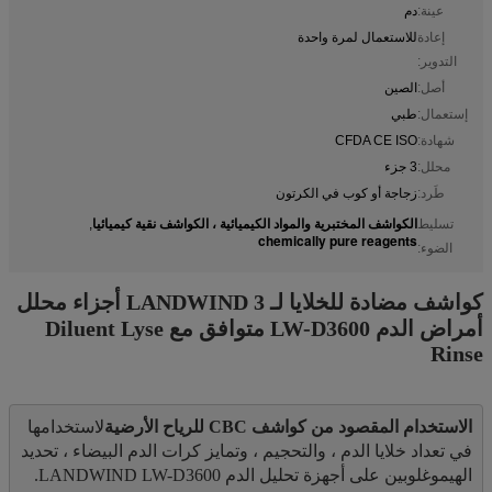
عينة:
دم
إعادة
للاستعمال لمرة واحدة
التدوير:
أصل:
الصين
إستعمال:
طبي
شهادة:
CFDA CE ISO
محلل:
3 جزء
طَرد:
زجاجة أو كوب في الكرتون
الكواشف المختبرية والمواد الكيميائية ، الكواشف نقية كيميائيا
تسليط
,
chemically pure reagents
الضوء:
كواشف مضادة للخلايا لـ LANDWIND 3 أجزاء محلل
أمراض الدم LW-D3600 متوافق مع Diluent Lyse
Rinse
الاستخدام المقصود من كواشف CBC للرياح الأرضية
لاستخدامها 
في تعداد خلايا الدم ، والتحجيم ، وتمايز كرات الدم البيضاء ، تحديد 
الهيموغلوبين على أجهزة تحليل الدم LANDWIND LW-D3600.