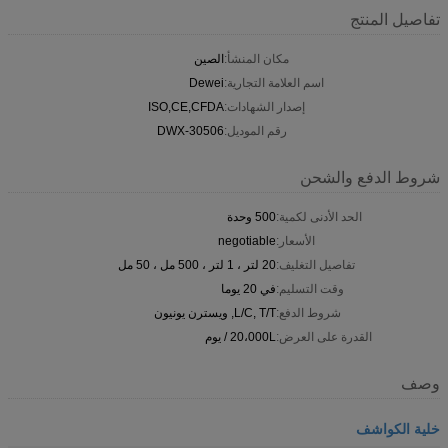
تفاصيل المنتج
مكان المنشأ:
الصين
اسم العلامة التجارية:
Dewei
إصدار الشهادات:
ISO,CE,CFDA
رقم الموديل:
DWX-30506
شروط الدفع والشحن
الحد الأدنى لكمية:
500 وحدة
الأسعار:
negotiable
تفاصيل التغليف:
20 لتر ، 1 لتر ، 500 مل ، 50 مل
وقت التسليم:
في 20 يوما
شروط الدفع:
L/C, T/T, ويسترن يونيون
القدرة على العرض:
20،000L / يوم
وصف
خلية الكواشف