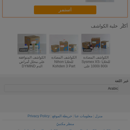
استمر
خلية الكواشف
أكثر
تيكوم 3 جزء TEK-
الكواشف المضادة
الكواشف المضادة
الكواشف المتوافقة
 خلية الكواشف
للخلايا Sysmex XS-
للخلايا Nihon
على محلل أمراض
00 BC-
عينة الدم CE CFDA
1000i 800i على
Kohden 3 Part
الدم DYMIND
00
اسي
محلل أمراض الدم
MEK-6400 MEK-
DH76 DH56 DF50
أمراض ال
6318
5 جزء
التخلص 
البا
غير اللغة
Arabic
منزل
|
معلومات عنا
|
خريطة الموقع
|
Privacy Policy
منظر مكتبيّ