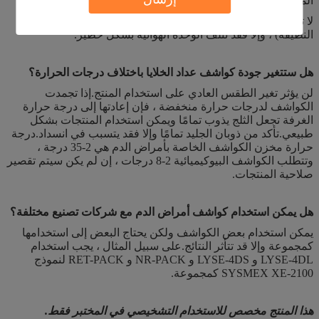
المختبري فقط.
لا تضع أبدًا الماء المقطر على المحلل (باستثناء قائمة الشحن
النظيفة) ، وإلا فقد تتلف الوحدة الهوائية بشكل خطير.
هل ستتغير جودة كواشف عداد الخلايا باختلاف درجات الحرارة؟
لن يؤثر تغير الطقس العادي على استخدام المنتج.إذا تجمدت
الكواشف لدرجات حرارة منخفضة ، فإن إعادتها إلى درجة حرارة
الغرفة تجعل الثلج يذوب تمامًا ويمكن استخدام المنتجات بشكل
طبيعي.تأكد من ذوبان الجليد تمامًا وإلا فقد يتسبب في انسداد.درجة
حرارة مخزن الكواشف الخاصة بأمراض الدم هي 2-35 درجة ،
وتتطلب الكواشف البيوكيميائية 2-8 درجات ، إن لم يكن سيتم تقصير
صلاحية المنتجات.
هل يمكن استخدام كواشف أمراض الدم مع شركات تصنيع مختلفة؟
يمكن استخدام بعض الكواشف ولكن يحتاج البعض إلى استخدامها
كمجموعة وإلا قد تتأثر النتائج.على سبيل المثال ، يجب استخدام
LYSE-4DL و LYSE-4DS و NR-PACK و RET-PACK لنموذج
SYSMEX XE-2100 كمجموعة.
هذا المنتج مخصص للاستخدام التشخيصي في المختبر فقط.