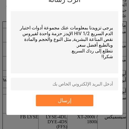
العلامات التجارية المختلفة للمحللات المكونة من خمسة أجزاء من
حيث المبادئ ، كما تختلف أيضًا آثارها وأنواع العوامل الانحلالية.
على النحو التالي:
ماركة
نموذج
LYSE-EOS
LYSE-BASO
ميندراي
BC5800 / 5600
LYSE 58EO-I
LYSE 58BA
LYSE 58EO-II
ميندراي
BC-5500/5200
LYSE EO-I
LYSE BASO
LYSE EO-II
ميندراي
BC-5300/5380
LYSE 53EO-I
LYSE 53H
LYSE 53EO-II
أبوت
روبي
WBC LYSE
أبوت
CD3500 /
برنامج WIC /
برنامج WIC / HGB
LYSE
HGB LYSE
3700/3000
أبوت
CD3200
WBC LYSE
WBC LYSE
سيسميكس
XE-5000/2100
LYSE-4DL
FB LYSE
إرسال
DYE-4DS
(FFS)
سيسميكس
XT-2000i /
LYSE-4DL
FB LYSE
DYE-4DS
1800i
(FFS)