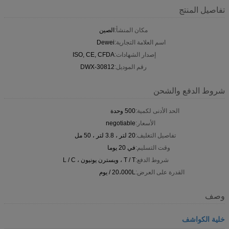
تفاصيل المنتج
مكان المنشأ:
الصين
اسم العلامة التجارية:
Dewei
إصدار الشهادات:
ISO, CE, CFDA
رقم الموديل:
DWX-30812
شروط الدفع والشحن
الحد الأدنى لكمية:
500 وحدة
الأسعار:
negotiable
تفاصيل التغليف:
20 لتر ، 3.8 لتر ، 50 مل
وقت التسليم:
في 20 يوما
شروط الدفع:
T / T ، ويسترن يونيون ، L / C
القدرة على العرض:
20،000L / يوم
وصف
خلية الكواشف