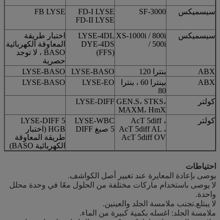
سيسميكس
SF-3000
FD-I LYSE
FB LYSE
FD-II LYSE
سيسميكس
XS-1000i / 800i
LYSE-4DL
اختبار طريقة
/ 500i
DYE-4DS
المعاوقة الكهربائية
(FFS)
BASO ، لا توجد
حصرية
ABX
بنترا 120
LYSE-BASO
LYSE-BASO
ABX
بينترا 60 ، بنترا
LYSE-EO
LYSE-BASO
80
كولتر
GEN.S، STKS،
LYSE-DIFF
MAXM، HmX
كولتر
AcT 5diff ،
LYSE-WBC
5 LYSE-DIFF
AcT 5diff AL ،
5 صبغ DIFF
HGB (اختبار
AcT 5diff OV
طريقة المعاوقة
الكهربائية BASO)
احتياطات
يوصى بإعادة المعايرة عند تغيير أصل الكواشف.
لا يوصى باستخدام ماركات مختلفة من الحلول معًا في وحدة محلل
واحدة.
لا يبتلع.تجنب ملامسة الجلد والعينين.
ملامسة الجلد: اغسله بكمية كبيرة من الماء.