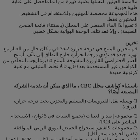
ملامسة العينين: اغسلها بكمية كبيرة من الماء.احصل على عناية
طبية فورية.
هذه المجموعة مخصصة للمهنيين وللاستخدام في التشخيص
المختبري فقط.
لا تضع أبدًا الماء المقطر على المحلل (باستثناء قائمة الشحن
النظيفة) ، وإلا فقد تتلف الوحدة الهوائية بشكل خطير.
تخزين
قم بتخزين المنتج في درجة حرارة 2-35 في مكان خالٍ من الغبار مع
تهوية جيدة.قد تؤدي درجة الحرارة خارج النطاق إلى تلف المنتج.
العمر الافتراضي للقارورة المفتوحة للمنتج 60 يومًا.يجب التخلص من
الكواشف غير المستخدمة بعد 60 يومًا.لا تخلط المتبقي مع علبة
كرتونية جديدة.
باستثناء كواشف محلل CBC ، ما الذي يمكن أن تقدمه الشركة
المصنعة أيضًا؟
1) وسيلة نقل الفيروسات (التسليم والتخزين تحت درجة حرارة
الغرفة)
2) مجموعة إصدار العينات (تجميع العينات في 5 ثوانٍ ، الاستخدام
المباشر على PCR)
3) مجموعات كاشف استخراج الحمض النووي الريبي المتوافقة
(نفس الجودة ، سعر أقل)
4) مسحة جمع العينات (مسحات أخذ العينات لكل من PCR والاختبار