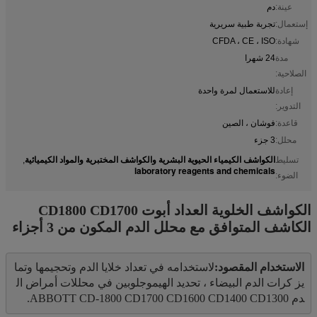
عينة:
دم
إستعمال:
تجربة طبية سريرية
شهادة:
CFDA ، CE ، ISO
مدة
24 شهرا
الصلاحية:
إعادة
للاستعمال لمرة واحدة
التدوير:
قاعدة:
فوشان ، الصين
محلل:
3 جزء
الكواشف الكيمياء الحيوية البشرية والكواشف المختبرية والمواد الكيميائية
تسليط
,
laboratory reagents and chemicals
الضوء:
الكواشف الخلوية العداد أبوت CD1800 CD1700
الكاشف المتوافق مع محلل الدم المكون من 3 أجزاء
الاستخدام المقصود:
لاستخدامه في تعداد خلايا الدم وتحجيمها وتما
يز كرات الدم البيضاء ، تحديد الهيموجلوبين في محللات أمراض ال
دم ABBOTT CD-1800 CD1700 CD1600 CD1400 CD1300.