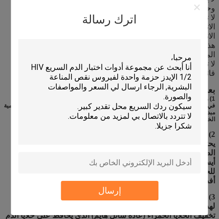
وحدة تحليل واحدة.
اترك رسالة
لا تبتلعها، وتجنب الاتصال بالجلد والعيون.
الاتصال بالجلد: اغسل بالكمية الكافية من الماء.
الاتصال بالعين: اغسل بالمياه بكثرة. اطلب المساعدة الطبية فوراً.
هذه المجموعة مخصصة للمحترفين واستخدام التشخيص في
المختبر فقط.
لا تضع الماء المقطر على المحلل أبداً (باستثناء النظافة من أجل
قائمة الشحن) ، وإلا فقد تتلف الوحدة الهوائية بشكل خطير.
بعض أسئلة المنتج التي قد ترغب في طرحها:
1) ما هو مبدأ تحليل الدم من ثلاثة أجزاء؟
في المحلل الثلاثي الأجزاء ، يعتمد عدد الخلايا على مبدأ كولتر. تستخدم جميع محللات الدمية
مبدأ كولتر.عداد الخلايا التفاضلية من ثلاثة أجزاء يستخدم مبدأ كولتر لتحديد حجم
الخلايايطبق مبدأ كولتر باستخدام إلكترودين.
2) ما هو المخفف في محلل الدم؟
يحتوي المخفف لتحليل الدم على كلوريد الصوديوم، وكبريت
الصوديوم، ومواد بوفر الفوسفات، وحمض الإيثيلين ديامين تيترا
أيسيتيك، و1-بيريدون-2-كبريت والفورمالديهايد،وقيمة الحموضة
للحلول هي 6.5-74، ويفضل أن يكون 7.2؛ محتويات كل مكون هي
أفضل ما يلي: 5 غرام/ل من...
إرسال
3) أي مادة مخففة جيدة لعد الدموية الحمراء والصفائح الدموية؟
لهذا، يتم تخفيف عينة الدم (عادةً بنسبة 1:200) بمساعدة سائل
تخفيف الخلايا الحمراء (عادةً سائل هايم) الذي يحافظ على خلايا الدم