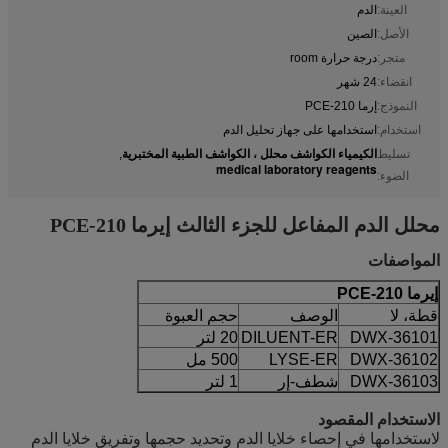
العينة:
الدم
الأصل:
الصين
متجر:
درجة حرارة room
انقضاء:
24 شهر
النموذج:
إرما PCE-210
استخدام:
استخدامها على جهاز تحليل الدم
الكيمياء الكواشف محلل ، الكواشف الطبية المختبرية
تسليط
,
medical laboratory reagents
الضوء:
محلل الدم المفاعل للجزء الثالث إيرما PCE-210
المواصفات
إيرما PCE-210
قطة، لا
الوصف
حجم العبوة
DWX-36101
DILUENT-ER
20 لتر
DWX-36102
LYSE-ER
500 مل
DWX-36103
شطف-إر
1 لتر
الاستخدام المقصود
لاستخدامها في إحصاء خلايا الدم وتحديد حجمها وتفريق خلايا الدم