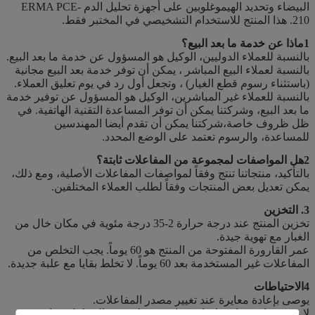
البيضاء وتحديد الهيموغلوبين على أجهزة تحليل الدم ERMA PCE-
210. هذا المنتج للاستخدام التشخيصي في المختبر فقط.
1ماذا عن خدمة ما بعد البيع؟
بالنسبة للعملاء الدوليين، الوكيل هو المسؤول عن خدمة ما بعد البيع.
بالنسبة لعملاء البيع المباشر ، يمكن أن توفر خدمة بعد البيع مجانية
(باستثناء رسوم قطع الغيار) ، وتجعل أول رد في يوم تعليق العملاء.
بالنسبة للعملاء غير المباشرين، الوكيل هو المسؤول عن توفير خدمة
ما بعد البيع، وشركتنا يمكن أن توفر المساعدة التقنية الهاتفية. في
ظل ظروف خاصة،شركتنا يمكن أن تقدم أيضا المهندسين
للمساعدة، والرسوم تعتمد على الوضع المحدد.
2هل المواصفات لمجموعة من المفاعلات ثابتة؟
بالتأكيد، منتجاتنا تنتج وفقاً لمواصفات المفاعلات الأصلية، ومع ذلك،
يمكن تعديل بعض المنتجات وفقاً لطلب العملاء المختلفين.
3. التخزين
تخزين المنتج عند درجة حرارة 2-35 درجة مئوية في مكان خال من
الغبار مع تهوية جيدة.
عمر القارورة المفتوحة من المنتج هو 60 يوماً. يجب التخلص من
المفاعلات غير المستخدمة بعد 60 يوماً. لا تخلط بقايا مع علبة جديدة.
4الاحتياطات
يوصى بإعادة معايرة عند تغيير مصدر المفاعلات.
لا يوصى باستخدام علامات تجارية مختلفة من المحلول معًا في