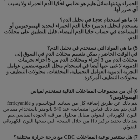
الحمراء ويثبتها.سائل هايم هو نظامي لخلايا الدم الحمراء ولا يسبب
أي ضرر لها.
4) ما هو استخدام Lyse في تحليل الدم؟
يستخدم لتحليل (تدمير) خلايا الدم الحمراء لتحديد الهيموجيوبين أو
المساعدة في حساب خلايا الدم البيضاء. قابل للتطبيق على محللات
الدم.
5
) ما هي المواد التي تستخدم في تحليل الدم؟
في الوقت الحاضر ، يمكن تقسيم محللات الدم في السوق إلى
محللات الدم من 3 أجزاء ومحللات الدم من 5 أجزاء.تجريبات
الدموية لا غنى عنها أيضا في استخدام محلل الدمويةتتضمن عوامل
التجربة الدموية العوامل التجميلية، المخففات، محلولات التنظيف و
محلولات التنظيف المركزة.
6) أي من مجموعات المفاعلات التالية تستخدم لقياس
الهيموغلوبين؟
يتم ذلك عن طريق إضافة كل من سيانيد البوتاسيوم و ferricyanide
الذي يتم بعد ذلك قياس امتصاصه عند 540 نانومتر باستخدام مقياس
اللون الكهربائي الضوئي مقابل محلول مراقبة الجودة القياسي.يتم
بعد ذلك تحديد تركيز Hb من خلال النتيجة التي تنتجها اللون الكهربائي
الضوئي.
7) هل ستتغير نوعية المفاعلات CBC مع درجة حرارة مختلفة؟