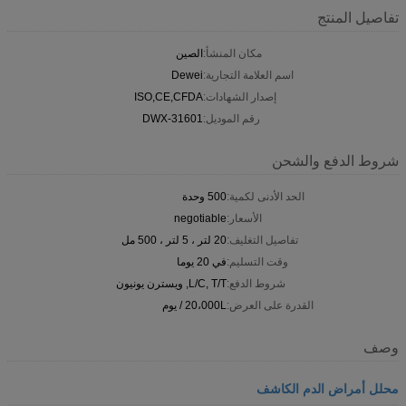
تفاصيل المنتج
مكان المنشأ:
الصين
اسم العلامة التجارية:
Dewei
إصدار الشهادات:
ISO,CE,CFDA
رقم الموديل:
DWX-31601
شروط الدفع والشحن
الحد الأدنى لكمية:
500 وحدة
الأسعار:
negotiable
تفاصيل التغليف:
20 لتر ، 5 لتر ، 500 مل
وقت التسليم:
في 20 يوما
شروط الدفع:
L/C, T/T, ويسترن يونيون
القدرة على العرض:
20،000L / يوم
وصف
محلل أمراض الدم الكاشف