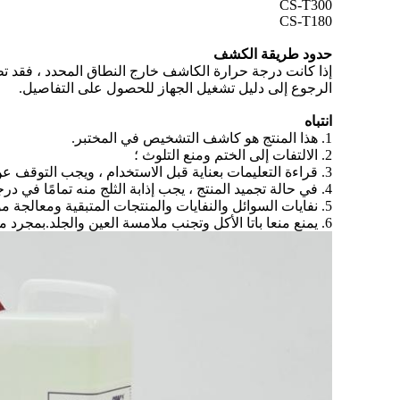
CS-T300
CS-T180
حدود طريقة الكشف
إذا كانت درجة حرارة الكاشف خارج النطاق المحدد ، فقد ت
الرجوع إلى دليل تشغيل الجهاز للحصول على التفاصيل.
انتباه
1. هذا المنتج هو كاشف التشخيص في المختبر.
2. الالتفات إلى الختم ومنع التلوث ؛
3. قراءة التعليمات بعناية قبل الاستخدام ، ويجب التوقف عن استخدامها عندما تتجاوز مدة صلاحيتها.
4. في حالة تجميد المنتج ، يجب إذابة الثلج منه تمامًا في درجة حرارة الغرفة واستخدامه بعد الخلط.
5. نفايات السوائل والنفايات والمنتجات المتبقية ومعالجة مواد التعبئة والتغليف الملوثة ، يرجى الامتثال للوائح المحلية ؛
6. يمنع منعا باتا الأكل وتجنب ملامسة العين والجلد.بمجرد ملامسة عينيك وبشرتك ، يرجى التنظيف على الفور بكمية كبيرة من الماء وطلب المشورة الطبية.