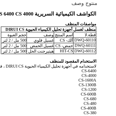
منتوج وصف
الكواشف الكيميائية السريرية DIRUI CS Series CS 6400 CS 4000 مُصنع منظف محللات الكيمياء الحيوية
مواصفات المنظف
منظف ​​لغسل أجهزة تحليل الكيمياء الحيوية DIRUI CS
قطة.لا
اسم المنتج
وصف
حجم العبوة
DWQ-60110
ألك- CS
غسيل قلوي
500 مل / 2 لتر
DWQ-60111
حمض- CS
غسيل الحمض
500 مل / 2 لتر
HIT-CS
DWQ-60112
هيتيرجنت الحل
500 مل / 2 لتر
الاستخدام المقصود للمنظف
لاستخدامه في أجهزة تحليل الكيمياء الحيوية DIRUI CS ، فهو محلول غسيل.
CS-6400
CS-4000
CS-1600A
CS-1300B
CS-1200
CS-600B
CS-680
CS-480
CS-400B
CS-380