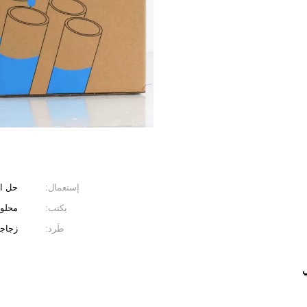
إستعمال:
حل ال
يكتب:
محلو
طَرد:
زجاج