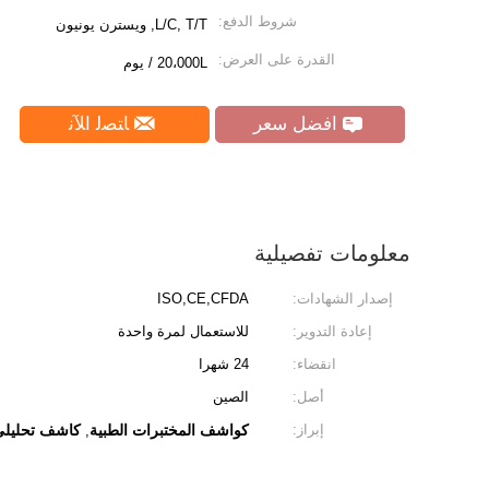
شروط الدفع:
L/C, T/T, ويسترن يونيون
القدرة على العرض:
20،000L / يوم
افضل سعر
ﺎﺘﺼﻟ ﺍﻶﻧ
معلومات تفصيلية
إصدار الشهادات:
ISO,CE,CFDA
إعادة التدوير:
للاستعمال لمرة واحدة
انقضاء:
24 شهرا
أصل:
الصين
إبراز:
كواشف المختبرات الطبية
كاشف تحليلي
,