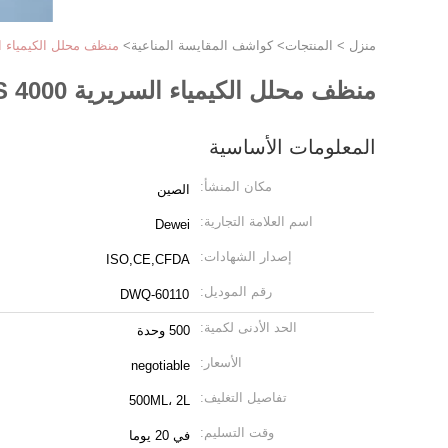
منزل
>
المنتجات
>
كواشف المقايسة المناعية
>
منظف ​​محلل الكيمياء السريرية DIRUI CS Series CS 6400 CS 4000 الشركة ا
منظف ​​محلل الكيمياء السريرية DIRUI CS Series CS 6400 CS 4000 الشركة المصنعة لمحلل الكيمياء الحيوية
المعلومات الأساسية
مكان المنشأ:
الصين
اسم العلامة التجارية:
Dewei
إصدار الشهادات:
ISO,CE,CFDA
رقم الموديل:
DWQ-60110
الحد الأدنى لكمية:
500 وحدة
الأسعار:
negotiable
تفاصيل التغليف:
500ML، 2L
وقت التسليم:
في 20 يوما