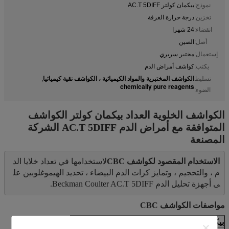
نموذج:
بيكمان كولتر AC.T 5DIFF
تخزين:
درجة حرارة الغرفة
انقضاء:
24 شهرا
أصل:
الصين
إستعمال:
مختبر سريري
يكتب:
كواشف أمراض الدم
الكواشف المختبرية والمواد الكيميائية ، الكواشف نقية كيميائيا
تسليط
,
chemically pure reagents
الضوء:
الكواشف الخلوية العداد بيكمان كولتر الكواشف
المتوافقة مع أمراض الدم AC.T 5DIFF الشركة
المصنعة
الاستخدام المقصود لكواشف CBC
لاستخدامها في تعداد خلايا الد
م ، والتحجيم ، وتمايز كرات الدم البيضاء ، تحديد الهيموغلوبين عل
ى أجهزة تحليل الدم Beckman Coulter AC.T 5DIFF.
مواصفات الكواشف CBC
بيكمان كولتر AC.T 5 فرق