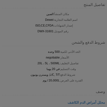
تفاصيل المنتج
مكان المنشأ:
الصين
اسم العلامة التجارية:
Dewei
إصدار الشهادات:
ISO,CE,CFDA
رقم الموديل:
DWX-31601
شروط الدفع والشحن
الحد الأدنى لكمية:
500 وحدة
الأسعار:
negotiable
تفاصيل التغليف:
20L ، 5L ، 500ML
وقت التسليم:
في 20 يوما
شروط الدفع:
L/C, T/T, ويسترن يونيون
القدرة على العرض:
20،000L / يوم
وصف
محلل أمراض الدم الكاشف