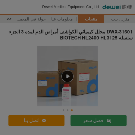
Dewei Medical Equipment Co., Ltd
منزل، بيت
منتجات
معلومات عنا
جولة في المعمل
>>
DWX-31601 محلل كيميائي الكواشف أمراض الدم لمدة 3 الجزء
سلسلة BIOTECH HL2400 HL3125
افضل سعر
اتصل بنا