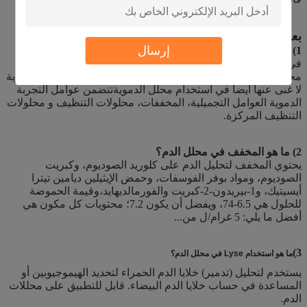
بعض أسئلة المنتج التي قد ترغب في طرحها:
إرسال
1) ما هي المواد التي تستخدم في تحليل الدم؟
في الوقت الحاضر ، يمكن تقسيم محللات الدم في السوق إلى
محللات الدم من 3 أجزاء ومحللات الدم من 5 أجزاء.تجريبات الدموية
لا غنى عنها أيضا في استخدام محلل الدمويةتتضمن عوامل التجربة
الدموية العوامل التجميلية، المخففات، محلولات التنظيف و محلولات
التنظيف المركزة.
2) ما هو المخفف في محلل الدم؟
يحتوي المخفف لتحليل الدم على كلوريد الصوديوم، وكبريت
الصوديوم، ومواد بوفر الفوسفات، وحمض الإيثيلين ديامين تيترا
أيسيتيك، و1-بيريدون-2-كبريت والفورمالديهايد،وقيمة الحموضة
للحلول هي 6.5-74، ويفضل أن يكون 7.2؛ محتويات كل مكون هي
أفضل ما يلي: 5 غرام/ل من...
3)
ما هو استخدام Lyse في محلل الدم؟
يستخدم لتحليل (تدمير) خلايا الدم الحمراء لتحديد الهيموجيوبين أو
المساعدة في حساب خلايا الدم البيضاء. قابل للتطبيق على محللات
الدم.