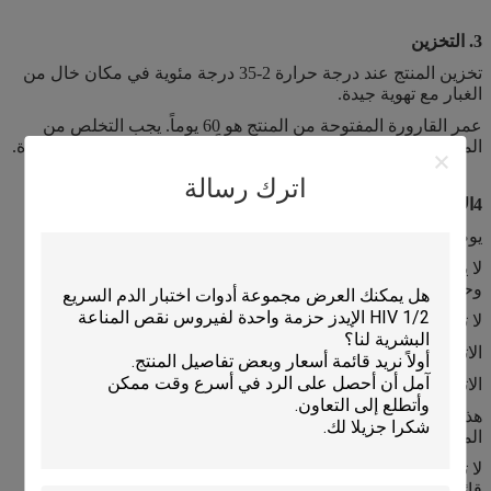
3. التخزين
تخزين المنتج عند درجة حرارة 2-35 درجة مئوية في مكان خال من
الغبار مع تهوية جيدة.
عمر القارورة المفتوحة من المنتج هو 60 يوماً. يجب التخلص من
المفاعلات غير المستخدمة بعد 60 يوماً. لا تخلط بقايا مع علبة جديدة.
اترك رسالة
4الاحتياطات
يوصى بإعادة معايرة عند تغيير مصدر المفاعلات.
لا يوصى باستخدام علامات تجارية مختلفة من المحلول معًا في
وحدة تحليل واحدة.
لا تبتلعها، وتجنب الاتصال بالجلد والعيون.
الاتصال بالجلد: اغسل بالكمية الكافية من الماء.
الاتصال بالعين: اغسل بالمياه بكثرة. اطلب المساعدة الطبية فوراً.
هذه المجموعة مخصصة للمحترفين واستخدام التشخيص في
المختبر فقط.
لا تضع الماء المقطر على المحلل أبداً (باستثناء النظافة من أجل
قائمة الشحن) ، وإلا فقد تتلف الوحدة الهوائية بشكل خطير.