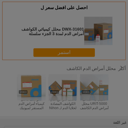
احصل على افضل سعر ل
DWX-31601 محلل كيميائي الكواشف
أمراض الدم لمدة 3 الجزء سلسلة
BIOTECH HL2400 HL3125
استمر
محلل أمراض الدم الكاشف
أكثر
لأداء محلل
الكيميائية السائل
كاشف أمراض الدم /
الكواشف محلل
كواشف مح
دم الكاشف
URIT-5000 محلل
الكواشف المضادة
كيمياء أمراض الدم
من نيهون
Genrui KT6
أمراض الدم الكاشف
لخلايا الدم لـ Nihon
المستقر لميونيك
22 MEK-
KT6200 K
مع نظام مغلق
Kohden MEK-
CA570 CBC 3
EK-6400
حلل
6400
Part Analyzer
Diluent Lyse
غير اللغة
Clean