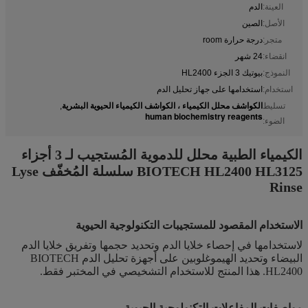
العينة:
الدم
الأصل:
الصين
متجر:
درجة حرارة room
انقضاء:
24 شهر
النموذج:
بيوتيك 3 الجزء HL2400
استخدام:
استخدامها على جهاز تحليل الدم
الكواشف محلل الكيمياء ، الكواشف الكيمياء الحيوية البشرية
تسليط
,
human biochemistry reagents
الضوء:
الكيمياء الطبية
محلل للدموية المُستجيب لـ 3 أجزاء
BIOTECH HL2400 HL3125 سلسلة المُخفّف Lyse
Rinse
الاستخدام المقصود للمستجيبات التكنولوجية الحيوية
لاستخدامها في إحصاء خلايا الدم وتحديد حجمها وتفريق خلايا الدم
البيضاء وتحديد الهيموغلوبين على أجهزة تحليل الدم BIOTECH
HL2400. هذا المنتج للاستخدام التشخيصي في المختبر فقط.
مواصفات المفاعلات التكنولوجية الحيوية