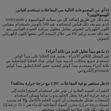
4) أي من المجموعات التالية من المفاعلات تستخدم لقياس
الهيموغلوبين؟
يتم ذلك عن طريق إضافة كل من سيانيد البوتاسيوم و ferricyanide
الذي يتم بعد ذلك قياس امتصاصه عند 540 نانومتر باستخدام مقياس
اللون الكهربائي الضوئي مقابل محلول مراقبة الجودة القياسي.يتم
بعد ذلك تحديد تركيز Hb من خلال النتيجة التي تنتجها اللون الكهربائي
الضوئي.
5) ما هو مبدأ تحليل الدم من ثلاثة أجزاء؟
في المحلل الثلاثي الأجزاء ، يعتمد عدد الخلايا على مبدأ كولتر.
تستخدم جميع محللات الدمية مبدأ كولتر.عداد الخلايا التفاضلية من
ثلاثة أجزاء يستخدم مبدأ كولتر لتحديد حجم الخلايايطبق مبدأ كولتر
باستخدام إلكترودين.
6) هل ستتغير نوعية المفاعلات CBC مع درجة حرارة مختلفة؟
التغيرات الجوية العادية لن تؤثر على استخدام المنتج.إعادته إلى
درجة حرارة الغرفة يجعل الجليد يذوب تماما ويمكن استخدام
المنتجات بشكل طبيعييجب أن تُذوب الجليد بالكامل وإلا قد يسبب
انسداد درجة حرارة مخزن المواد التفاعلية للدماء هي 2-35 درجة،إذا
لم يكن ذلك فان صلاحية المنتجات ستختصر.