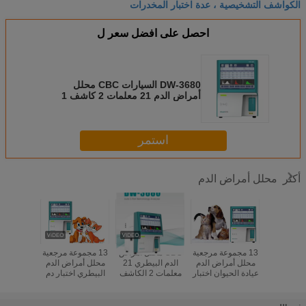
الكواشف التشخيصية ، عدة اختبار المخدرات
احصل على افضل سعر ل
DW-3680 السيارات CBC محلل
أمراض الدم 21 معلمات 2 كاشف 1
اختبار / دقيقة للعيادات المختبرات
استمر
محلل أمراض الدم
أكثر
DW-3680 3 أجزاء
13 مجموعة مرجعية
CBC محلل أمراض
13 مجموعة مرجعية
3 أجزاء
محلل الدم CBC 21
محلل أمراض الدم
الدم البيطري 21
محلل أمراض الدم
شف
عيادة الحيوان اختبار
معلمات 2 الكاشف
البيطري اختبار دم
الدم البيطري DW-
3 الجزء التفاضلية
حيواني في مختبر /
أمراض ال
36VET
السيارات DW-
عيادة DW-36VET
خلايا
3680