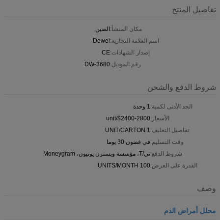
تفاصيل المنتج
مكان المنشأ:
الصين
اسم العلامة التجارية:
Dewei
إصدار الشهادات:
CE
رقم الموديل:
DW-3680
شروط الدفع والشحن
الحد الأدنى لكمية:
1 وحدة
الأسعار:
$2400-2800/unit
تفاصيل التغليف:
1 UNIT/CARTON
وقت التسليم:
في غضون 30 يوما
شروط الدفع:
تي/T، مؤسسة ويسترن يونيون، Moneygram
القدرة على العرض:
100 UNITS/MONTH
وصف
محلل أمراض الدم