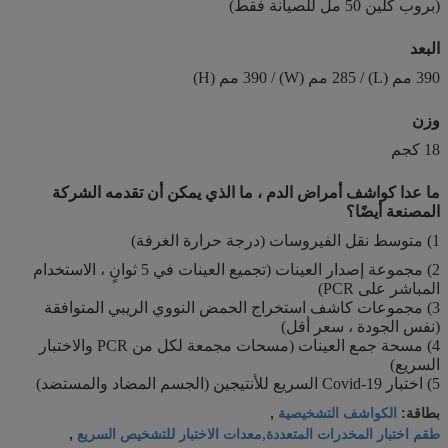
(بروب كلين 50 مل للصيانة فقط)
البعد
390 مم (L) / 285 مم (W) / 390 مم (H)
وزن
18 كجم
ما عدا كواشف أمراض الدم ، ما الذي يمكن أن تقدمه الشركة
المصنعة أيضًا؟
1) متوسط ​​نقل الفيروسات (درجة حرارة الغرفة)
2) مجموعة إصدار العينات (تجميع العينات في 5 ثوانٍ ، الاستخدام
المباشر على PCR)
3) مجموعات كاشف استخراج الحمض النووي الريبي المتوافقة
(نفس الجودة ، سعر أقل)
4) مسحة جمع العينات (مسحات مجمعة لكل من PCR والاختبار
السريع)
5) اختبار Covid-19 السريع للأنتيجين (الجسم المضاد والمستضد)
الكواشف التشخيصية
بطاقة:
,
طقم اختبار المخدرات المتعددة,معدات الاختبار للتشخيص السريع
,