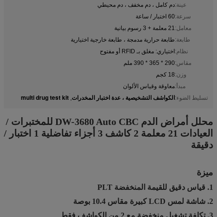
عينة:
دم كامل ، دم مخفف ، دم محيطي
سرعة:
60 اختبار / ساعة
معامل:
21 معلمة + 3 رسوم بيانية
طابعة:
طابعة حرارية مدمجة ، طابعة خارجية اختيارية
نظام:
اختياري: مغلق بـ RFID أو مفتوح
مقاس:
290 * 365 * 390 ملم
وزن:
18 كجم
مبدأ:
معاوقة وقياس الألوان
الكواشف التشخيصية ، عدة اختبار المخدرات
multi drug test kit
تسليط الضوء:
,
محلل أمراض الدم DW-3680 Auto CBC للمختبرات /
العيادات 21 معلمة 2 كاشف 3 أجزاء تفاضلية 1 اختبار /
دقيقة
ميزة
1. قياس دقيق للقيمة المنخفضة PLT
2. شاشة لمس LCD كبيرة مقاس 10.4 بوصة
3. تكلفة تشغيل منخفضة مع 2 من الكواشف فقط