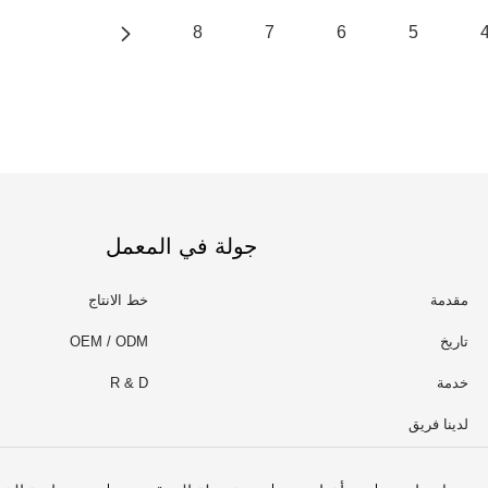
8
7
6
5
جولة في المعمل
مقدمة
خط الانتاج
تاريخ
OEM / ODM
خدمة
R & D
لدينا فريق