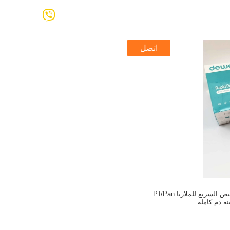
اتصل
مجموعة اختبار التشخيص السريع للملاريا P.f/Pan
نة دم كاملة