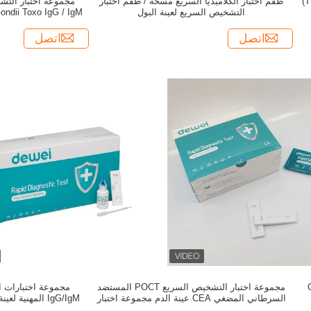
مجموعة اختبار السل السريع (TB Rapid Test Kit)
طقم اختبار الكلاميديا ​​السريع مسحة / طقم اختبار
التشخيص السريع لعينة البول
اتصل
اتصل
C-
مجموعة اختبار التشخيص السريع POCT المستضد
السرطاني المضغي CEA عينة الدم مجموعة اختبار
IgG/IgM المهنية لعينة الدم الكامل/المصل/البلازما
خطوة واحدة