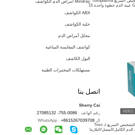
مجموعة اختبار التشخيص السريع Toxoplasma
Mindray أمراض الدم الكواشف
Gondii Toxo IgG / IgM عينة الدم خطوة واحدة 15
دقيقة
ABX الكواشف
خلية الكواشف
محلل أمراض الدم
كواشف المقايسة المناعية
البول الكاشف
مستهلكات المختبرات الطبية
اتصل بنا
Sherry Cai
رقم الهاتف :
0086-755- 27085132
ال WhatsApp :
+8615267039708
مجموعة اختبارات التشخيص السريع لـ Toxo