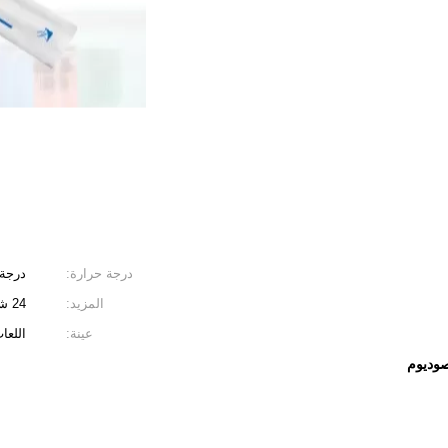
درجة حرارة:
درجة 
المزيد:
24 شهرا
عينة:
اللعا
صوديوم