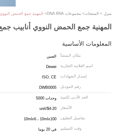
منزل
>
المنتجات
>
مجموعات DNA RNA
>
المهنية جمع الحمض النووي
المهنية جمع الحمض النووي أنابيب جم
المعلومات الأساسية
مكان المنشأ:
الصين
اسم العلامة التجارية:
Dewei
إصدار الشهادات:
ISO, CE
رقم الموديل:
DWB0005
الحد الأدنى لكمية:
وحدات 5000
الأسعار:
$4-20/unit
تفاصيل التغليف:
10mlx6 ، 10mlx100
وقت التسليم:
في 20 يوما