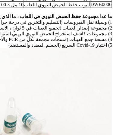
DWB0006
أنبوب حفظ الحمض النووي اللعاب
10 مل × 100
ما عدا مجموعة حفظ الحمض النووي في اللعاب ، ما الذي ي
1) وسيلة نقل الفيروسات (التسليم والتخزين في درجة حرارة الغرفة)
2) مجموعة إصدار العينات (تجميع العينات في 5 ثوانٍ ، الاستخدام المباشر على PCR)
3) مجموعات كاشف استخراج الحمض النووي الريبي المتوافقة (نفس الجودة ، سعر أقل)
4) مسحة جمع العينات (مسحات مجمعة لكل من PCR والاختبار السريع)
5) اختبار Covid-19 السريع (الجسم المضاد والمستضد)