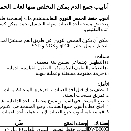
أنابيب جمع الدم يمكن التخلص منها لعاب الحمض
أنبوب حفظ الحمض النووي اللعاب
يستخدم مادة إسفنجية طبية
منخفض.مسحة أخذ العينات سهلة التشغيل بحيث يمكن كسر الر
أثناء التفتيش.
التحليل ، مثل تحليل qPCR و NGS و SNP.
سمات:
1) التطهير الإشعاعي يضمن بيئة معقمة.
2) التعبئة والتغليف البلاستيكية التعقيم القياسية الدولية.
3) حزمة مختومة مستقلة وعملية سهلة.
ا
تأمل
:
1. نظف يديك قبل أخذ العينات ، الغرغرة بالماء 1-2 مرات ، أخرج الطعام وابتلع الماء المتبقي في الفم.
2. تمزيق مسحات العينة.
3. ضع المسحة في الفم ، وامسح مخاطية الخد الداخلية بشكل متكرر لأكثر من 20 مرة حتى يتغلغل اللعاب بالقطن بالكامل (بدون بقايا طعام أو فضلات أخرى).
4. افتح غطاء أنبوب جمع العينات ، وضع المسحة في الأنبوب ، واكسر المقبض على طول الطية.
5. قم بتغطية أنبوب جمع العينات لإتمام عملية أخذ العينات.
قطة.لا.
وصف المنتج
طَرد
DWB0005
أنبوب حفظ الحمض النووي اللعاب
10 مل × 6