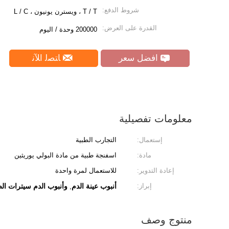
شروط الدفع:
T / T ، ويسترن يونيون ، L / C
القدرة على العرض:
200000 وحدة / اليوم
افضل سعر
ﺎﺘﺼﻟ ﺍﻶﻧ
معلومات تفصيلية
إستعمال:
التجارب الطبية
مادة:
اسفنجة طبية من مادة البولي يوريثين
إعادة التدوير:
للاستعمال لمرة واحدة
إبراز:
أنبوب عينة الدم
وأنبوب الدم سيترات ال
,
منتوج وصف