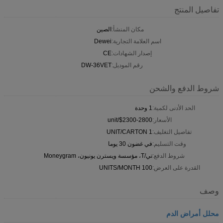
تفاصيل المنتج
مكان المنشأ:
الصين
اسم العلامة التجارية:
Dewei
إصدار الشهادات:
CE
رقم الموديل:
DW-36VET
شروط الدفع والشحن
الحد الأدنى لكمية:
1 وحدة
الأسعار:
$2300-2800/unit
تفاصيل التغليف:
1 UNIT/CARTON
وقت التسليم:
في غضون 30 يوما
شروط الدفع:
تي/T، مؤسسة ويسترن يونيون، Moneygram
القدرة على العرض:
100 UNITS/MONTH
وصف
محلل أمراض الدم