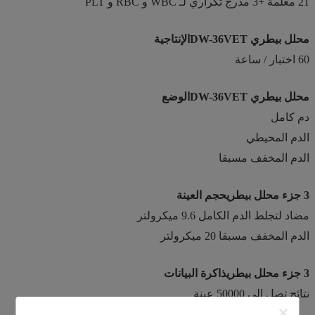
21 معلمة +3 مدرج تكراري لـ WBC و RBC و PLT
محلل بيطري DW-36VET
الإنتاجية
60 اختبار / ساعة
محلل بيطري DW-36VET
الوضع
دم كامل
الدم المحيطي
الدم المخفف مسبقا
3 جزء محلل بيطري
حجم العينة
مضاد لتجلط الدم الكامل 9.6 ميكرولتر
الدم المخفف مسبقا 20 ميكرولتر
3 جزء محلل بيطري
ذاكرة البيانات
نتائج تصل إلى 50000 عينة