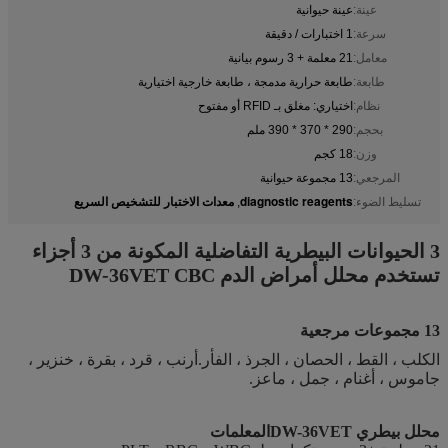
عينة:
عينة حيوانية
سرعة:
1 اختبارات / دقيقة
معامل:
21 معلمة + 3 رسوم بيانية
طابعة:
طابعة حرارية مدمجة ، طابعة خارجية اختيارية
نظام:
اختياري: مغلق بـ RFID أو مفتوح
بحجم:
290 * 370 * 390 ملم
وزن:
18 كجم
المرجعي:
13 مجموعة حيوانية
diagnostic reagents
معدات الاختبار للتشخيص السريع
تسليط الضوء:
,
3 الحيوانات البيطرية التفاضلية المكونة من 3 أجزاء
تستخدم محلل أمراض الدم DW-36VET CBC
13 مجموعات مرجعية
الكلب ، القط ، الحصان ، الجرذ ، الفأر.أرنب ، قرد ، بقرة ، خنزير ،
جاموس ، أغنام ، جمل ، ماعز.
محلل بيطري DW-36VET
المعلمات